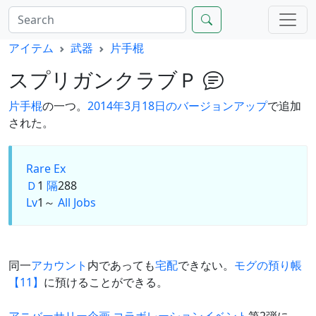
アイテム
武器
片手棍
スプリガンクラブＰ
片手棍
の一つ。
2014年3月18日のバージョンアップ
で追加
された。
Rare Ex
Ｄ
1
隔
288
Lv
1～
All Jobs
同一
アカウント
内であっても
宅配
できない。
モグの預り帳
【11】
に預けることができる。