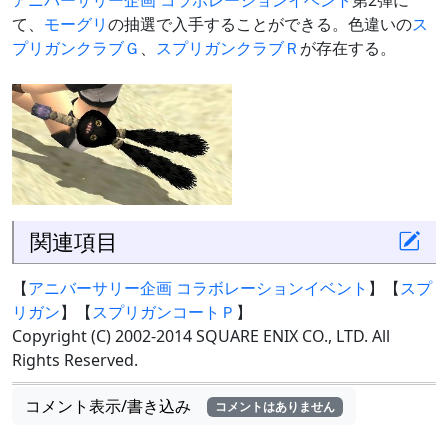
アニバーサリー企画 コラボレーションイベント
第2弾に
て、
モーグリ
の抽選で入手することができる。色違いの
ス
プリガンクラブＧ
、
スプリガンクラブＲ
が存在する。
関連項目
【
アニバーサリー企画 コラボレーションイベント
】【
スプ
リガン
】【
スプリガンコートＰ
】
Copyright (C) 2002-2014 SQUARE ENIX CO., LTD. All
Rights Reserved.
コメント表示/書き込み
コメントはありません