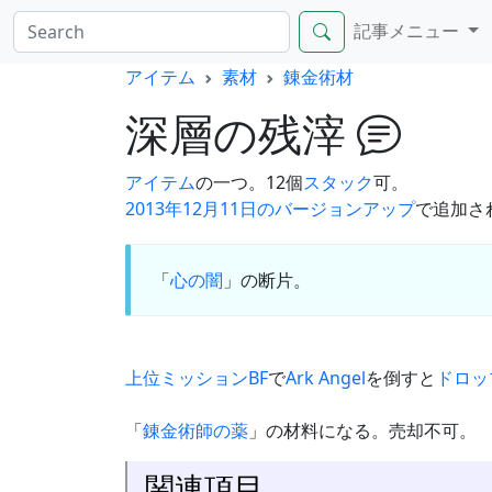
記事メニュー
アイテム
素材
錬金術材
深層の残滓
アイテム
の一つ。12個
スタック
可。
2013年12月11日のバージョンアップ
で追加さ
「
心の闇
」の断片。
上位ミッションBF
で
Ark Angel
を倒すと
ドロッ
「
錬金術師の薬
」の材料になる。売却不可。
関連項目