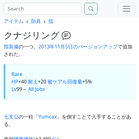
アイテム
防具
指
クナジリング
指装備
の一つ。
2013年11月5日のバージョンアップ
で追加
された。
Rare
HP
+40
耐土
+20
被ケアル回復量
+5%
Lv
99～
All Jobs
七支公
の一柱「
Yumcax
」を倒すことで入手することがあ
る。