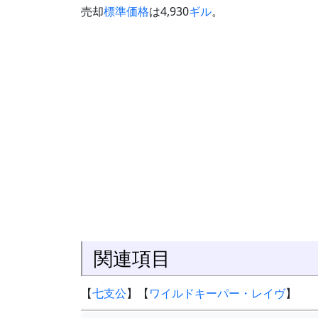
売却
標準価格
は4,930
ギル
。
関連項目
【
七支公
】【
ワイルドキーパー・レイヴ
】