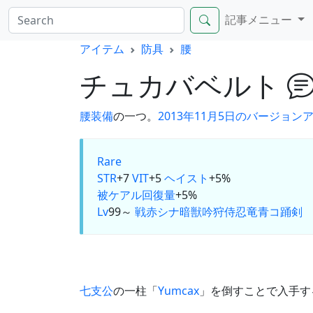
記事メニュー
アイテム
防具
腰
チュカバベルト
腰装備
の一つ。
2013年11月5日のバージョン
Rare
STR
+7
VIT
+5
ヘイスト
+5%
被ケアル回復量
+5%
Lv
99～
戦
赤
シ
ナ
暗
獣
吟
狩
侍
忍
竜
青
コ
踊
剣
七支公
の一柱「
Yumcax
」を倒すことで入手す