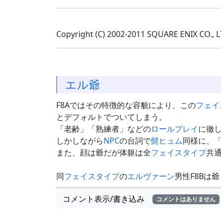
Copyright (C) 2002-2011 SQUARE ENIX CO., LT
エル爺
F8Aではその特徴的な容貌により、この
フェイ
とデフォルトでついてしまう。
「老齢」「熟練者」などの
ロールプレイ
に徹
しかしながら
NPC
の台詞で
髭ヒュム
同様に、
また、顔は爺だが体躯は全
フェイスタイプ
共
同
フェイスタイプ
の
エルヴァーン
男性F8Bは
コメント表示/書き込み
コメントはありません