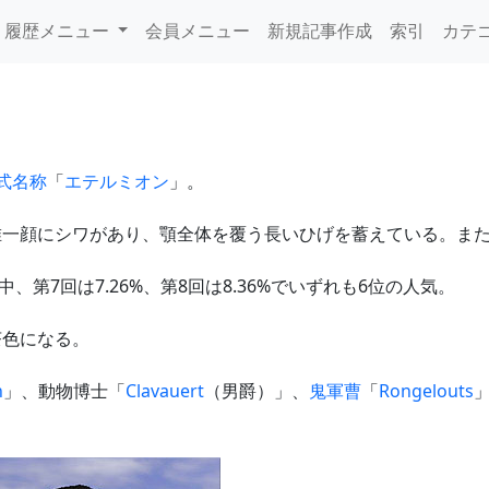
履歴メニュー
会員メニュー
新規記事作成
索引
カテ
式名称
「
エテルミオン
」。
唯一顔にシワがあり、顎全体を覆う長いひげを蓄えている。ま
中、第7回は7.26%、第8回は8.36%でいずれも6位の人気。
茶色になる。
n
」、動物博士「
Clavauert
（男爵）」、
鬼軍曹
「
Rongelouts