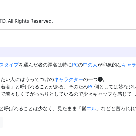
D. All Rights Reserved.
スタイプ
を選んだ者の渾名は特に
PC
の
中の人
が印象的な
キャ
したい人にはうってつけの
キャラクター
の一つ
。
「若者」と呼ばれることがある。そのため
PC
側としては妙なジ
通で若々しくてがっちりとしているので少々ギャップを感じて
爺と呼ばれることは少なく、見たまま「髭
エル
」などと言われれ