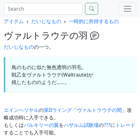
アイテム
だいじなもの
一時的に所持するもの
ヴァルトラウテの羽
だいじなもの
の一つ。
鳥のものに似た無色透明の羽毛。
戦乙女ヴァルトラウテ(Waltraute)が
残したもののようだ……。
エインヘリヤル
の
第IIウイング
「
ヴァルトラウテの間
」攻
略成功時に入手できる。
もしくは
バルキリーの翼
を
ハザルム試験場
の
???
に
トレード
することでも入手可能。