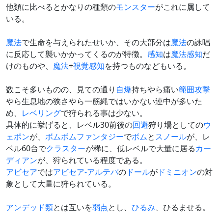
他類に比べるとかなりの種類の
モンスター
がこれに属して
いる。
魔法
で生命を与えられたせいか、その大部分は
魔法
の詠唱
に反応して襲いかかってくるのが特徴。
感知
は
魔法感知
だ
けのものや、
魔法
+
視覚感知
を持つものなどもいる。
数こそ多いものの、見ての通り
自爆
持ちやら痛い
範囲攻撃
やら生息地の狭さやら一筋縄ではいかない連中が多いた
め、
レベリング
で狩られる事は少ない。
具体的に挙げると、レベル30前後の
回避
狩り場としての
ウ
ェポン
が、
ボムボムファンタジー
で
ボム
と
スノール
が、レ
ベル60台で
クラスター
が稀に、低レベルで大量に居る
カー
ディアン
が、狩られている程度である。
アビセア
では
アビセア-アルテパ
の
ドール
が
ドミニオン
の対
象として大量に狩られている。
アンデッド類
とは互いを
弱点
とし、
ひるみ
、ひるませる。