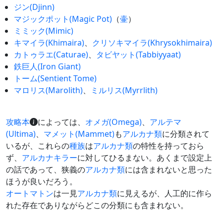
ジン(Djinn)
マジックポット(Magic Pot)
（
壷
）
ミミック(Mimic)
キマイラ(Khimaira)
、
クリソキマイラ(Khrysokhimaira)
カトゥラエ(Caturae)
、
タビヤット(Tabbiyyaat)
鉄巨人(Iron Giant)
トーム(Sentient Tome)
マロリス(Marolith)
、
ミルリス(Myrrlith)
攻略本
によっては、
オメガ(Omega)
、
アルテマ
(Ultima)
、
マメット(Mammet)
も
アルカナ類
に分類されて
いるが、これらの
種族
は
アルカナ類
の特性を持っておら
ず、
アルカナキラー
に対してひるまない。あくまで設定上
の話であって、狭義の
アルカナ類
には含まれないと思った
ほうが良いだろう。
オートマトン
は一見
アルカナ類
に見えるが、人工的に作ら
れた存在でありながらどこの分類にも含まれない。