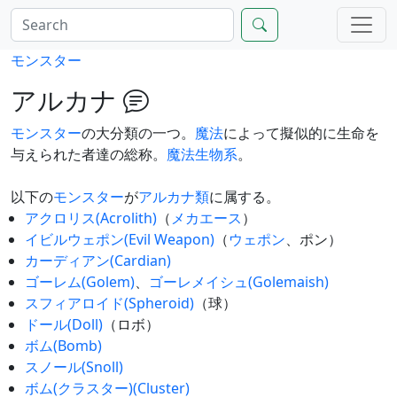
モンスター
アルカナ
モンスター
の大分類の一つ。
魔法
によって擬似的に生命を
与えられた者達の総称。
魔法生物系
。
以下の
モンスター
が
アルカナ類
に属する。
アクロリス(Acrolith)
（
メカエース
）
イビルウェポン(Evil Weapon)
（
ウェポン
、ポン）
カーディアン(Cardian)
ゴーレム(Golem)
、
ゴーレメイシュ(Golemaish)
スフィアロイド(Spheroid)
（球）
ドール(Doll)
（ロボ）
ボム(Bomb)
スノール(Snoll)
ボム(クラスター)(Cluster)