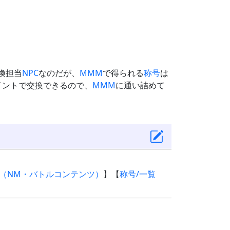
換担当
NPC
なのだが、
MMM
で得られる
称号
は
イントで交換できるので、
MMM
に通い詰めて
覧（NM・バトルコンテンツ）
】【
称号/一覧