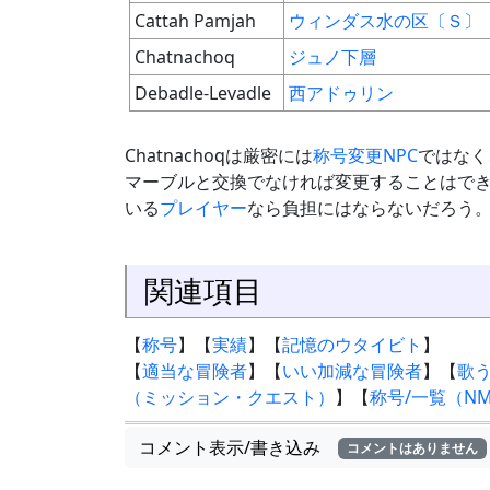
Cattah Pamjah
ウィンダス水の区〔Ｓ〕
Chatnachoq
ジュノ下層
Debadle-Levadle
西アドゥリン
Chatnachoqは厳密には
称号変更NPC
ではなく
マーブルと交換でなければ変更することはでき
いる
プレイヤー
なら負担にはならないだろう
関連項目
【
称号
】【
実績
】【
記憶のウタイビト
】
【
適当な冒険者
】【
いい加減な冒険者
】【
歌
（ミッション・クエスト）
】【
称号/一覧（N
コメント表示/書き込み
コメントはありません