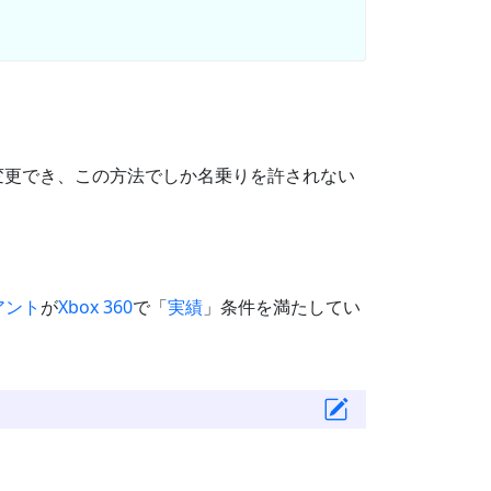
変更でき、この方法でしか名乗りを許されない
アント
が
Xbox 360
で「
実績
」条件を満たしてい