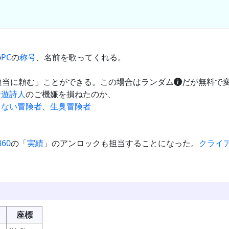
の
PC
の
称号
、名前を歌ってくれる。
適当に頼む」ことができる。この場合はランダム
だが無料で
吟遊詩人
のご機嫌を損ねたのか、
もない冒険者
、
生臭冒険者
360
の「
実績
」のアンロックも担当することになった。
クライ
座標