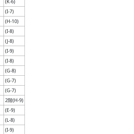
(K-6)
(I-7)
(H-10)
(I-8)
(J-8)
(I-9)
(I-8)
(G-8)
(G-7)
(G-7)
2階(H-9)
(E-9)
(L-8)
〕
(I-9)