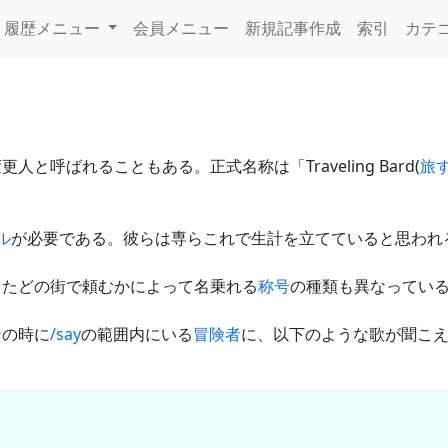
履歴メニュー
会員メニュー
新規記事作成
索引
カテ
更人と呼ばれることもある。正式名称は「Traveling Bard(
旅
ル
が必要である。彼らは専らこれで生計を立てていると思われ
またどの街で頼むかによって名乗れる
称号
の種類も異なってい
その時に
/say
の範囲内にいる
冒険者
に、以下のような歌が聞こ