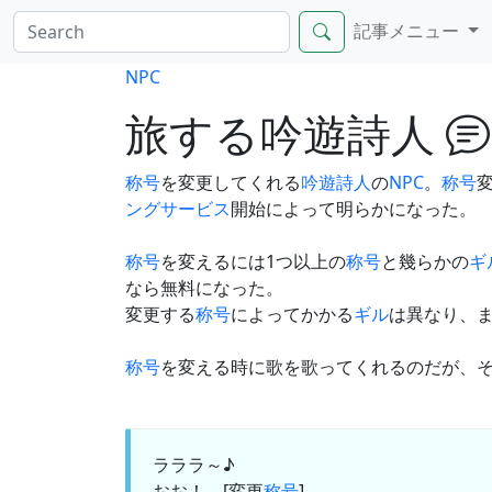
記事メニュー
NPC
旅する吟遊詩人
称号
を変更してくれる
吟遊詩人
の
NPC
。
称号
変
ングサービス
開始によって明らかになった。
称号
を変えるには1つ以上の
称号
と幾らかの
ギ
なら無料になった。
変更する
称号
によってかかる
ギル
は異なり、
称号
を変える時に歌を歌ってくれるのだが、
ラララ～♪
おお！ [変更
称号
]