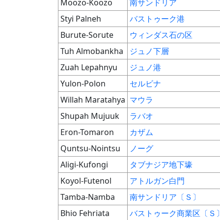
Moozo-Koozo
南サンドリア
Styi Palneh
バストゥーク港
Burute-Sorute
ウィンダス石の区
Tuh Almobankha
ジュノ下層
Zuah Lepahnyu
ジュノ港
Yulon-Polon
セルビナ
Willah Maratahya
マウラ
Shupah Mujuuk
ラバオ
Eron-Tomaron
カザム
Quntsu-Nointsu
ノーグ
Aligi-Kufongi
タブナジア地下壕
Koyol-Futenol
アトルガン白門
Tamba-Namba
南サンドリア〔Ｓ〕
Bhio Fehriata
バストゥーク商業区〔Ｓ