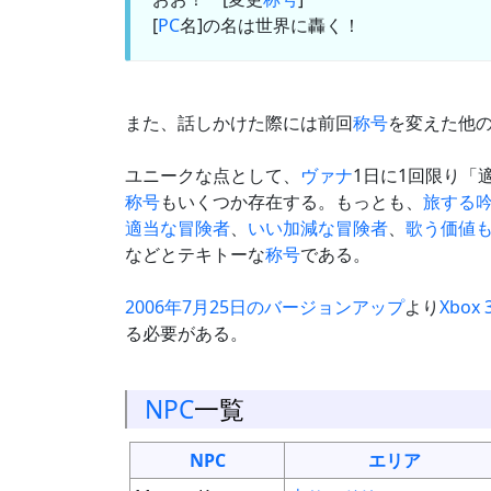
[
PC
名]の名は世界に轟く！
また、話しかけた際には前回
称号
を変えた他
ユニークな点として、
ヴァナ
1日に1回限り「
称号
もいくつか存在する。もっとも、
旅する
適当な冒険者
、
いい加減な冒険者
、
歌う価値
などとテキトーな
称号
である。
2006年7月25日のバージョンアップ
より
Xbox 
る必要がある。
NPC
一覧
NPC
エリア