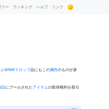
ゴリー
ランキング
ヘルプ
リンク
テム
や
NM
ドロップ
品にもこの
属性
のものが多
利品
にプールされた
アイテム
の取得権利を取引