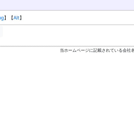
ug
】【
Alt
】
当ホームページに記載されている会社