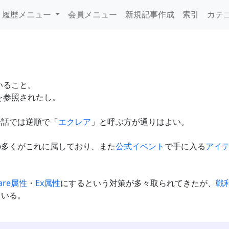
履歴メニュー
会員メニュー
新規記事作成
索引
カテ
いること。
を参照されたし。
会話では逆順で「
エクレア
」と呼ぶ方が通りはよい。
の多くがこれに属しており、また
公式イベント
で手に入る
アイ
are属性
・
Ex属性
にするという対策が多々取られてきたが、
戦
ている。