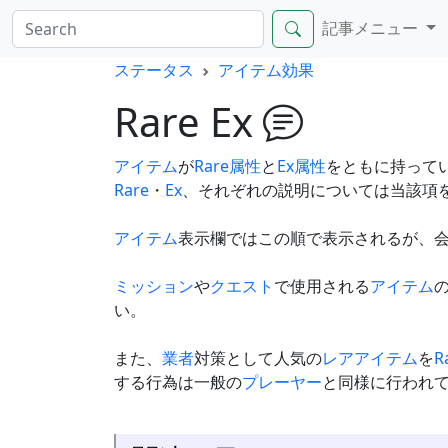
記事メニュー
ステータス
アイテム効果
Rare Ex
アイテム
が
Rare属性
と
Ex属性
をともに持って
Rare
・
Ex
、それぞれの説明については当該項
アイテム
表示欄ではこの順で表示されるが、
ミッション
や
クエスト
で使用される
アイテム
い。
また、
業者
対策として人気の
レアアイテム
を
R
する行為は一般の
プレーヤー
と同様に行われ