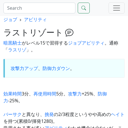
ジョブ
アビリティ
ラストリゾート
暗黒騎士
がレベル15で習得する
ジョブアビリティ
。通称
「
ラスリゾ
」。
攻撃力アップ
、
防御力ダウン
。
効果時間
3分、
再使用時間
5分。
攻撃力
+25%、
防御
力
-25%。
バーサク
と異なり、
挑発
の2/3程度というやや高めの
ヘイト
を持つ(累積0/揮発1280)。