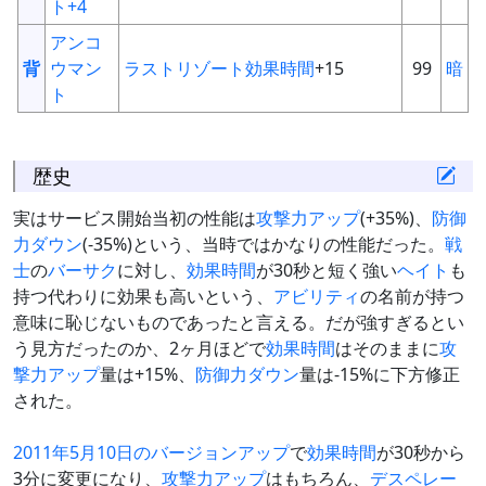
ト+4
アンコ
背
ウマン
ラストリゾート
効果時間
+15
99
暗
ト
歴史
実はサービス開始当初の性能は
攻撃力アップ
(+35%)、
防御
力ダウン
(-35%)という、当時ではかなりの性能だった。
戦
士
の
バーサク
に対し、
効果時間
が30秒と短く強い
ヘイト
も
持つ代わりに効果も高いという、
アビリティ
の名前が持つ
意味に恥じないものであったと言える。だが強すぎるとい
う見方だったのか、2ヶ月ほどで
効果時間
はそのままに
攻
撃力アップ
量は+15%、
防御力ダウン
量は-15%に下方修正
された。
2011年5月10日のバージョンアップ
で
効果時間
が30秒から
3分に変更になり、
攻撃力アップ
はもちろん、
デスペレー