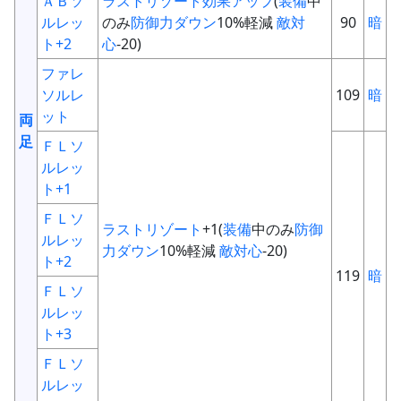
ＡＢソ
ラストリゾート
効果アップ
(
装備
中
ルレッ
のみ
防御力ダウン
10%軽減
敵対
90
暗
ト+2
心
-20)
ファレ
ソルレ
109
暗
ット
両
足
ＦＬソ
ルレッ
ト+1
ＦＬソ
ラストリゾート
+1(
装備
中のみ
防御
ルレッ
力ダウン
10%軽減
敵対心
-20)
ト+2
119
暗
ＦＬソ
ルレッ
ト+3
ＦＬソ
ルレッ