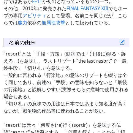
けではあるが
FF11
が初出となっているものの一つ。
その他、2010年に発売された
FINAL FANTASY XIII
でもホー
プの専用
アビリティ
として登場。名前こそ同じだが、こち
らでは
魔力
依存の
無属性
攻撃
として扱われている。
名前の由来
"resort"とは「手段・方策」(動詞では「(手段に)頼る・訴
える」)を意味し、ラストリゾート"the last resort"で「最
終手段」「切り札」を意味する。
一般的に言われる「行楽地」の意味のリゾートも綴りは全
く同じであり、前述の「手段」の意味を知らないと「最後
の行楽地」と誤解しやすい(実際そちらの意味で使用される
場合もある)。
「切り札」の意味での用法は日本ではあまり知名度が高く
ないが、戦争物の作品等に使われることが多い。
"resort"は元々「何度も(re)行く(sortir)」を意味する仏
語"resortir"を語源とする。「何度も行く」ことから「頼