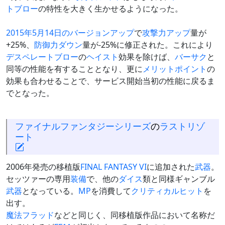
トブロー
の特性を大きく生かせるようになった。
2015年5月14日のバージョンアップ
で
攻撃力アップ
量が
+25%、
防御力ダウン
量が-25%に修正された。これにより
デスペレートブロー
の
ヘイスト
効果を除けば、
バーサク
と
同等の性能を有することとなり、更に
メリットポイント
の
効果も合わせることで、サービス開始当初の性能に戻るま
でとなった。
ファイナルファンタジーシリーズ
の
ラストリゾ
ート
2006年発売の移植版
FINAL FANTASY VI
に追加された
武器
。
セッツァーの専用
装備
で、他の
ダイス
類と同様ギャンブル
武器
となっている。
MP
を消費して
クリティカルヒット
を
出す。
魔法
フラッド
などと同じく、同移植版作品において名称だ