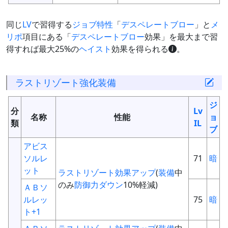
同じ
LV
で習得する
ジョブ特性
「
デスペレートブロー
」と
メ
リポ
項目にある「
デスペレートブロー
効果」を最大まで習
得すれば最大25%の
ヘイスト
効果を得られる
。
ラストリゾート
強化
装備
ジ
分
Lv
名称
性能
ョ
類
IL
ブ
アビス
ソルレ
71
暗
ット
ラストリゾート
効果アップ
(
装備
中
のみ
防御力ダウン
10%軽減)
ＡＢソ
ルレッ
75
暗
ト+1