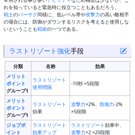
常用される事が多い
アビリティ
なため機会は少ないが、こ
れを知っていると緊急時に役立つこともあるだろう。
戦士
の
バーサク
同様に、低レベル帯や
攻撃力
の高い敵相手
の場合には、防御がダウンするリスクを考えると使用しな
いということも
戦術
の一つである。
ラストリゾート
強化
手段
分類
名称
効果
メリット
ラストリゾート
ポイント
-10秒 ×5段階
使用間隔
グループ1
メリット
ラストリゾート
攻撃力
+2%、
防御力
-2%
ポイント
効果
×5段階
グループ1
ジョブポ
ラストリゾート
ラストリゾート
効果中、
イント
効果アップ
攻撃力
+2 ×20段階