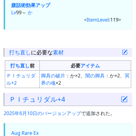
腹話術
効果アップ
Lv
99～
か
<
ItemLevel
:119>
打ち直し
に必要な
素材
打ち直し
前
必要
アイテム
ＰＩチュリダ
脚具の破片
：か×2、
闇の脚具
：か×2、
冥
ル+2
界の魂
×2
ＰＩチュリダル+4
2025年6月10日のバージョンアップ
で追加された。
Aug
Rare Ex