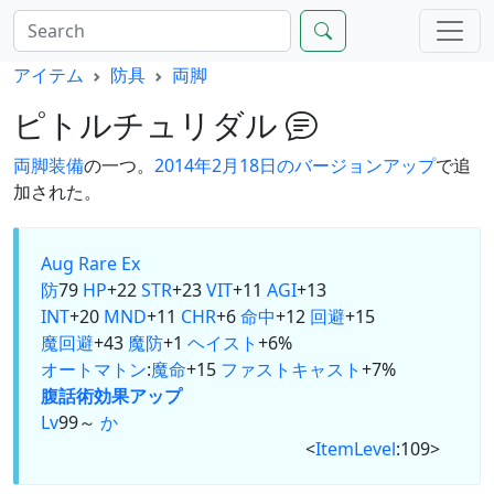
アイテム
防具
両脚
ピトルチュリダル
両脚
装備
の一つ。
2014年2月18日のバージョンアップ
で追
加された。
Aug
Rare Ex
防
79
HP
+22
STR
+23
VIT
+11
AGI
+13
INT
+20
MND
+11
CHR
+6
命中
+12
回避
+15
魔回避
+43
魔防
+1
ヘイスト
+6%
オートマトン
:
魔命
+15
ファストキャスト
+7%
腹話術
効果アップ
Lv
99～
か
<
ItemLevel
:109>