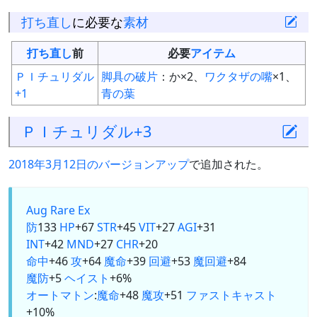
打ち直し
に必要な
素材
打ち直し
前
必要
アイテム
ＰＩチュリダル
脚具の破片
：か×2、
ワクタザの嘴
×1、
+1
青の葉
ＰＩチュリダル+3
2018年3月12日のバージョンアップ
で追加された。
Aug
Rare Ex
防
133
HP
+67
STR
+45
VIT
+27
AGI
+31
INT
+42
MND
+27
CHR
+20
命中
+46
攻
+64
魔命
+39
回避
+53
魔回避
+84
魔防
+5
ヘイスト
+6%
オートマトン
:
魔命
+48
魔攻
+51
ファストキャスト
+10%