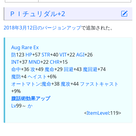
ＰＩチュリダル+2
2018年3月12日のバージョンアップ
で追加された。
Aug
Rare Ex
防
123
HP
+57
STR
+40
VIT
+22
AGI
+26
INT
+37
MND
+22
CHR
+15
命中
+36
攻
+49
魔命
+29
回避
+43
魔回避
+74
魔防
+4
ヘイスト
+6%
オートマトン
:
魔命
+38
魔攻
+44
ファストキャスト
+9%
腹話術
効果アップ
Lv
99～
か
<
ItemLevel
:119>