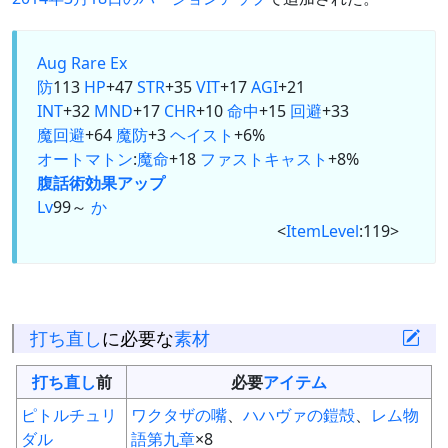
Aug
Rare Ex
防
113
HP
+47
STR
+35
VIT
+17
AGI
+21
INT
+32
MND
+17
CHR
+10
命中
+15
回避
+33
魔回避
+64
魔防
+3
ヘイスト
+6%
オートマトン
:
魔命
+18
ファストキャスト
+8%
腹話術
効果アップ
Lv
99～
か
<
ItemLevel
:119>
打ち直し
に必要な
素材
打ち直し
前
必要
アイテム
ピトルチュリ
ワクタザの嘴
、
ハハヴァの鎧殻
、
レム物
ダル
語第九章
×8