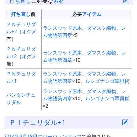
打ち直し
に必要な
素材
打ち直し
前
必要
アイテム
ＰＮチュリダ
ランスウッド原木
、
ダマスク織物
、
レ
ル+2
（
オグメ
ム物語第四章
×5
有）
ＰＮチュリダ
ランスウッド原木
、
ダマスク織物
、
レ
ル+2
（
オグメ
ム物語第四章
×10
無）
ＰＮチュリダ
ランスウッド原木
、
ダマスク織物
、
レ
ル+1
ム物語第四章
×10、
ルンゴナンゴ翠貝貨
ランスウッド原木
、
ダマスク織物
、
レ
パンタンチュ
ム物語第四章
×10、
ルンゴナンゴ翠貝貨
リダル
×2
ＰＩチュリダル+1
2014年3月18日のバージョンアップ
で追加された。