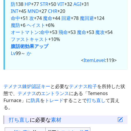
防
138
HP
+77
STR
+50
VIT
+32
AGI
+31
INT
+45
MND
+27
CHR
+20
命中
+51
攻
+74
魔命
+44
回避
+78
魔回避
+124
魔防
+6
ヘイスト
+6%
オートマトン
:
命中
+53
飛命
+53
魔命
+53
魔攻
+54
ファストキャスト
+10%
腹話術
効果アップ
Lv
99～
か
<
ItemLevel
:119>
テメナス錬炉認証キー
と必要な
テメナス粒子
を所持した状
態で、
テメナス
の
エントランス
にある「Temenos
Furnace」に
防具
を
トレード
することで
打ち直し
て貰え
る。
打ち直し
に必要な
素材