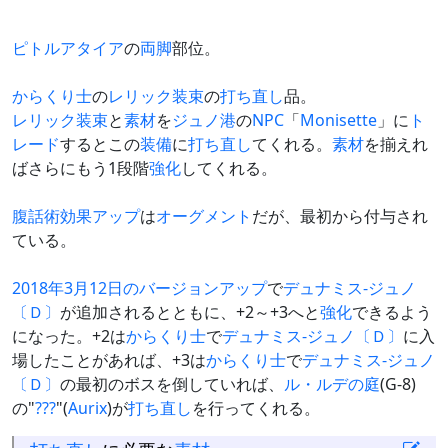
ピトルアタイア
の
両脚
部位。
からくり士
の
レリック装束
の
打ち直し
品。
レリック装束
と
素材
を
ジュノ港
の
NPC
「
Monisette
」に
ト
レード
するとこの
装備
に
打ち直し
てくれる。
素材
を揃えれ
ばさらにもう1段階
強化
してくれる。
腹話術
効果アップ
は
オーグメント
だが、最初から付与され
ている。
2018年3月12日のバージョンアップ
で
デュナミス-ジュノ
〔Ｄ〕
が追加されるとともに、+2～+3へと
強化
できるよう
になった。+2は
からくり士
で
デュナミス-ジュノ〔Ｄ〕
に入
場したことがあれば、+3は
からくり士
で
デュナミス-ジュノ
〔Ｄ〕
の最初のボスを倒していれば、
ル・ルデの庭
(G-8)
の"
???
"(
Aurix
)が
打ち直し
を行ってくれる。