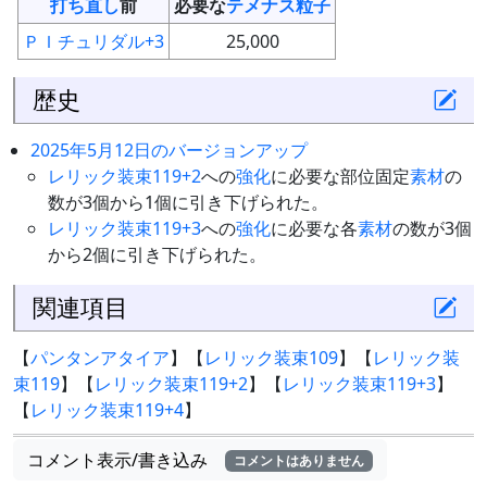
打ち直し
前
必要な
テメナス粒子
ＰＩチュリダル+3
25,000
歴史
2025年5月12日のバージョンアップ
レリック装束119+2
への
強化
に必要な部位固定
素材
の
数が3個から1個に引き下げられた。
レリック装束119+3
への
強化
に必要な各
素材
の数が3個
から2個に引き下げられた。
関連項目
【
パンタンアタイア
】【
レリック装束109
】【
レリック装
束119
】【
レリック装束119+2
】【
レリック装束119+3
】
【
レリック装束119+4
】
コメント表示/書き込み
コメントはありません