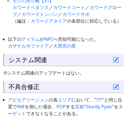
モグの預り帳【31】
カワードペタソス
／
カワードコート
／
カワードグロー
ブ
／
カワードトンバン
／
カワードサボ
（編注：
カワードアタイア
の各部位に対応している）
以下の
アイテム
が
NPC
へ売却可能になった。
カザナルサファイア
／
大冥宮の星
システム関連
※システム関連のアップデートはない。
不具合修正
アビセア
リージョン
の各
エリア
において、"
???
"と同じ位
置で
NM
を倒した場合、
POP
する
宝箱
"
Sturdy Pyxis
"を
タ
ーゲット
できなくなることがある。