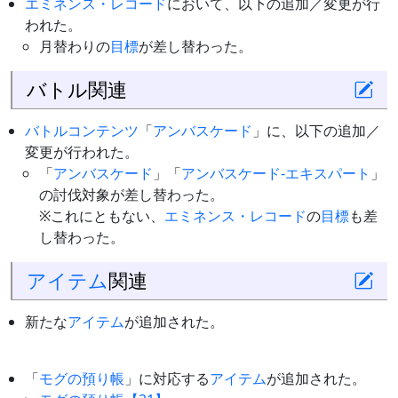
エミネンス・レコード
において、以下の追加／変更が行
われた。
月替わりの
目標
が差し替わった。
バトル関連
バトルコンテンツ
「
アンバスケード
」に、以下の追加／
変更が行われた。
「
アンバスケード
」「
アンバスケード-エキスパート
」
の討伐対象が差し替わった。
※これにともない、
エミネンス・レコード
の
目標
も差
し替わった。
アイテム
関連
新たな
アイテム
が追加された。
「
モグの預り帳
」に対応する
アイテム
が追加された。