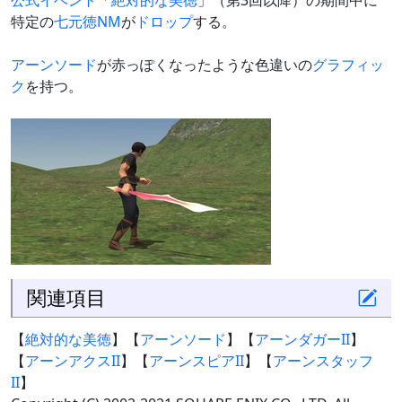
公式イベント
「
絶対的な美徳
」（第3回以降）の期間中に
特定の
七元徳
NM
が
ドロップ
する。
アーンソード
が赤っぽくなったような色違いの
グラフィッ
ク
を持つ。
関連項目
【
絶対的な美徳
】【
アーンソード
】【
アーンダガーII
】
【
アーンアクスII
】【
アーンスピアII
】【
アーンスタッフ
II
】