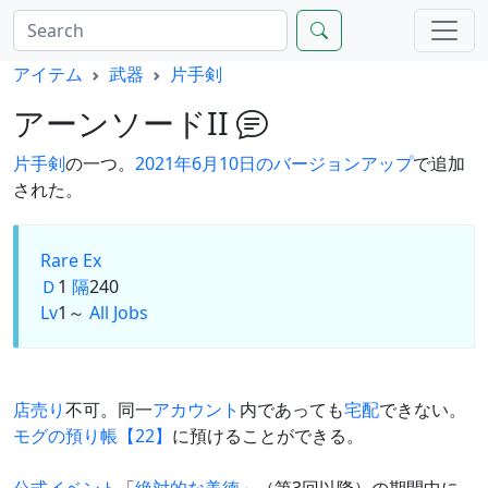
アイテム
武器
片手剣
アーンソードII
片手剣
の一つ。
2021年6月10日のバージョンアップ
で追加
された。
Rare Ex
Ｄ
1
隔
240
Lv
1～
All Jobs
店売り
不可。同一
アカウント
内であっても
宅配
できない。
モグの預り帳【22】
に預けることができる。