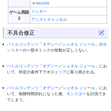
→
/assiste
メンター
ゲーム用語
２
アシストチャンネル
不具合修正
バトルコンテンツ
「
オデシー
／
シェオル ジェール
」の
モ
ンスター
の一部ギミックの挙動が正しくない。
バトルコンテンツ
「
オデシー
／
シェオル ジェール
」にお
いて、特定の条件下でボス
エリア
に取り残される。
バトルコンテンツ
「
オデシー
／
シェオル ジェール
」にお
いて、制限時間切れになった後、
モンスター
を討伐でき
てしまう。