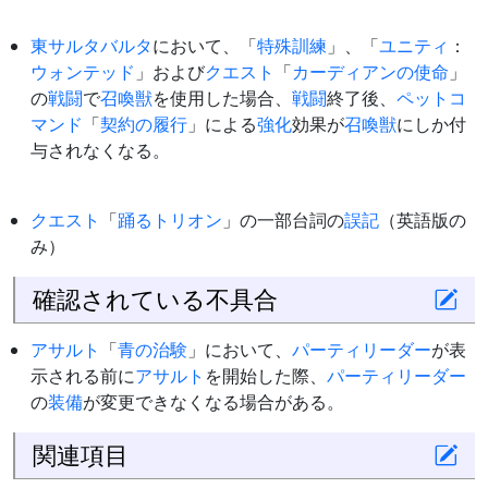
東サルタバルタ
において、「
特殊訓練
」、「
ユニティ
：
ウォンテッド
」および
クエスト
「
カーディアンの使命
」
の
戦闘
で
召喚獣
を使用した場合、
戦闘
終了後、
ペットコ
マンド
「
契約の履行
」による
強化
効果が
召喚獣
にしか付
与されなくなる。
クエスト
「
踊るトリオン
」の一部台詞の
誤記
（英語版の
み）
確認されている不具合
アサルト
「
青の治験
」において、
パーティ
リーダー
が表
示される前に
アサルト
を開始した際、
パーティ
リーダー
の
装備
が変更できなくなる場合がある。
関連項目