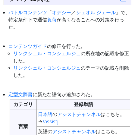
バトルコンテンツ
「
オデシー
／
シェオル ジェール
」で、
特定条件下で通信
負荷
が高くなることへの対策を行っ
た。
コンテンツガイド
の修正を行った。
リンクシェル・コンシェルジュ
の所在地の記載を修正
した。
リンクシェル・コンシェルジュ
のテーマの記載を削除
した。
定型文辞書
に新たな語句が追加された。
カテゴリ
登録単語
日本語
の
アシストチャンネル
はこちら。
→
/assistj
言葉
英語の
アシストチャンネル
はこちら。