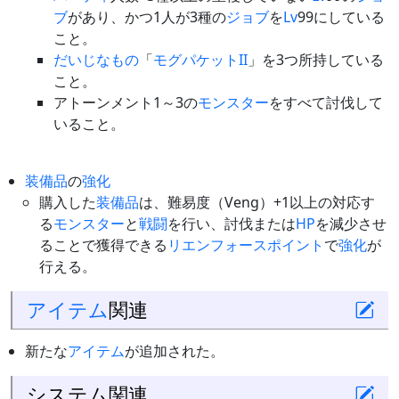
ブ
があり、かつ1人が3種の
ジョブ
を
Lv
99にしている
こと。
だいじなもの
「
モグパケットII
」を3つ所持している
こと。
アトーンメント1～3の
モンスター
をすべて討伐して
いること。
装備品
の
強化
購入した
装備品
は、難易度（Veng）+1以上の対応す
る
モンスター
と
戦闘
を行い、討伐または
HP
を減少させ
ることで獲得できる
リエンフォースポイント
で
強化
が
行える。
アイテム
関連
新たな
アイテム
が追加された。
システム関連