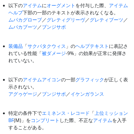
以下の
アイテム
に
オーグメント
を付与した際、
アイテム
ヘルプ
下部の一部のテキストが表示されなくなる。
ムパカグローブ
／
グレティグリーヴ
／
グレティブーツ
／
ムパカブーツ
／
ブンジサボ
装備品
「
サクパタクウィス
」の
ヘルプテキスト
に表記さ
れている性能「
被ダメージ
-9%」の効果が正常に発揮さ
れていない。
以下の
アイテム
アイコン
の一部
グラフィック
が正しく表
示されない。
アグゥゲージ
／
ブンジサボ
／
イケンガランス
特定の条件下で
エミネンス・レコード
「
上位ミッション
BF
(M)」を
コンプリート
した際、不正な
アイテム
を入手
することがある。