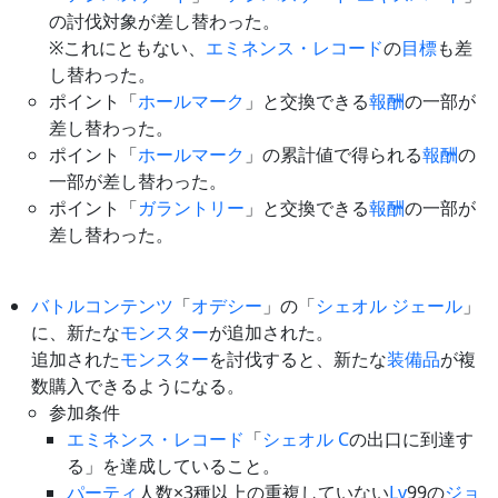
の討伐対象が差し替わった。
※これにともない、
エミネンス・レコード
の
目標
も差
し替わった。
ポイント「
ホールマーク
」と交換できる
報酬
の一部が
差し替わった。
ポイント「
ホールマーク
」の累計値で得られる
報酬
の
一部が差し替わった。
ポイント「
ガラントリー
」と交換できる
報酬
の一部が
差し替わった。
バトルコンテンツ
「
オデシー
」の「
シェオル ジェール
」
に、新たな
モンスター
が追加された。
追加された
モンスター
を討伐すると、新たな
装備品
が複
数購入できるようになる。
参加条件
エミネンス・レコード
「
シェオル C
の出口に到達す
る」を達成していること。
パーティ
人数×3種以上の重複していない
Lv
99の
ジョ