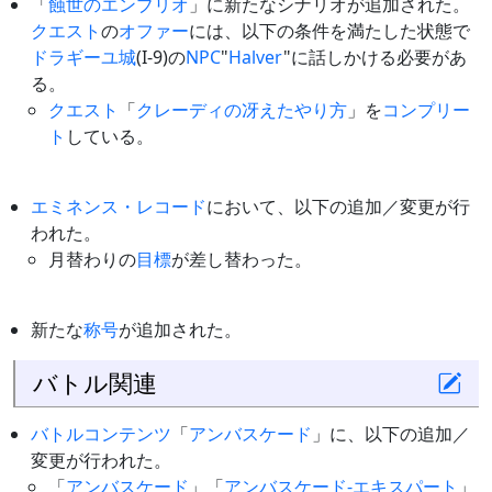
「
蝕世のエンブリオ
」に新たなシナリオが追加された。
クエスト
の
オファー
には、以下の条件を満たした状態で
ドラギーユ城
(I-9)の
NPC
"
Halver
"に話しかける必要があ
る。
クエスト
「
クレーディの冴えたやり方
」を
コンプリー
ト
している。
エミネンス・レコード
において、以下の追加／変更が行
われた。
月替わりの
目標
が差し替わった。
新たな
称号
が追加された。
バトル関連
バトルコンテンツ
「
アンバスケード
」に、以下の追加／
変更が行われた。
「
アンバスケード
」「
アンバスケード-エキスパート
」