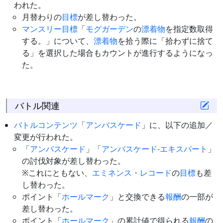
われた。
月替わりの
目標
が差し替わった。
マンスリー目標
「
モグガーデン
の
漂着物
を指定数取得
する。」について、
漂着物
を拾う際に「拾わずに捨て
る」を選択した場合もカウントが進行するようになっ
た。
バトル関連
バトルコンテンツ
「
アンバスケード
」に、以下の追加／
変更が行われた。
「
アンバスケード
」「
アンバスケード-エキスパート
」
の討伐対象が差し替わった。
※これにともない、
エミネンス・レコード
の
目標
も差
し替わった。
ポイント「
ホールマーク
」と交換できる
報酬
の一部が
差し替わった。
ポイント「
ホールマーク
」の累計値で得られる
報酬
の