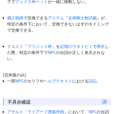
下で
フェイス
や
ペット
が一緒に移動しない。
個人戦績
で交換できる
アイテム
「
近衛騎士制式錫
」が、
特定の条件下において、交換できないはずのタイミング
で交換できる。
クエスト
「
ブリジッド杯
」を
記憶のウタイビト
で
再生
し
た際、特定の条件下で
NPC
の台詞が正しく表示されな
い。
[北米版のみ]
一部
NPC
のセリフや
ヘルプテキスト
における
誤記
。
不具合確認
アサルト
「
ライアーフ捜索作戦
」において、
NPC
の台詞