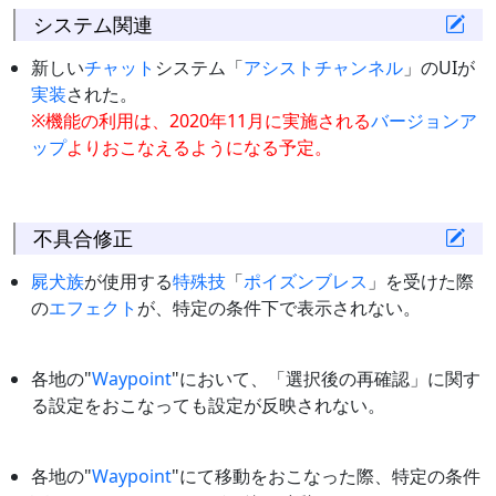
システム関連
新しい
チャット
システム「
アシストチャンネル
」のUIが
実装
された。
※機能の利用は、2020年11月に実施される
バージョンア
ップ
よりおこなえるようになる予定。
不具合修正
屍犬族
が使用する
特殊技
「
ポイズンブレス
」を受けた際
の
エフェクト
が、特定の条件下で表示されない。
各地の"
Waypoint
"において、「選択後の再確認」に関す
る設定をおこなっても設定が反映されない。
各地の"
Waypoint
"にて移動をおこなった際、特定の条件