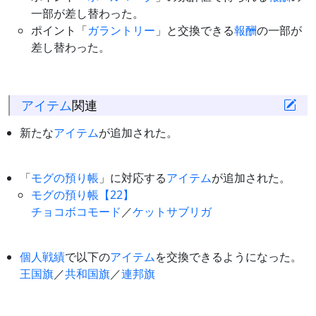
一部が差し替わった。
ポイント「
ガラントリー
」と交換できる
報酬
の一部が
差し替わった。
アイテム
関連
新たな
アイテム
が追加された。
「
モグの預り帳
」に対応する
アイテム
が追加された。
モグの預り帳【22】
チョコボコモード
／
ケットサブリガ
個人戦績
で以下の
アイテム
を交換できるようになった。
王国旗
／
共和国旗
／
連邦旗