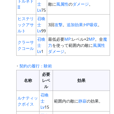
トルネド
士
敵に
風属性
の
ダメージ
。
II
Lv
75
ヒステリ
召喚
ックアサ
士
3回
攻撃
。
追加効果
:
HP
吸収
。
ルト
Lv
99
召喚
最低必要
MP
:レベル×2
MP
。全
魔
クラーサ
士
力
を使って範囲内の敵に
風属性
クコール
Lv
1
ダメージ
。
・
契約の履行：験術
必要
名称
レベ
効果
ル
召喚
ルナティッ
士
範囲内の敵に
静寂
の効果。
クボイス
Lv
15