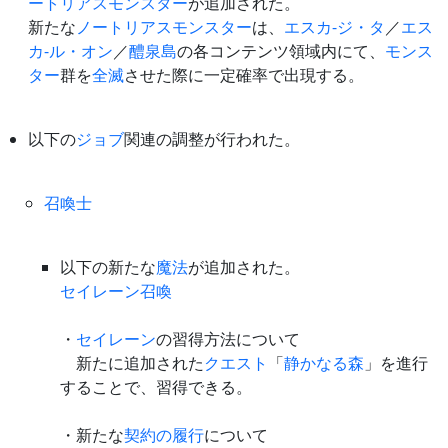
ートリアスモンスター
が追加された。
新たな
ノートリアスモンスター
は、
エスカ-ジ・タ
／
エス
カ-ル・オン
／
醴泉島
の各コンテンツ領域内にて、
モンス
ター
群を
全滅
させた際に一定確率で出現する。
以下の
ジョブ
関連の調整が行われた。
召喚士
以下の新たな
魔法
が追加された。
セイレーン召喚
・
セイレーン
の習得方法について
新たに追加された
クエスト
「
静かなる森
」を進行
することで、習得できる。
・新たな
契約の履行
について