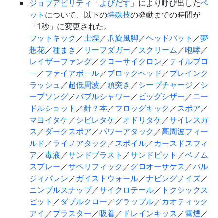
ジョブアビリティ
「
よびだす
」により呼び出した
ペ
ット
について、以下の
特殊技
の発動までの時間が
「1秒」に変更された。
フットキック
／
土煙
／
爪旋風脚
／
ヘッドバット
／
夢
想花
／
種まき
／
リーフダガー
／
スクリーム
／
咆哮
／
レイザーファング
／
クローサイクロン
／
テイルブロ
ー
／
ファイアボール
／
ブロックヘッド
／
ブレインク
ラッシュ
／
超低周波
／
頭突き
／
シープチャージ
／
シ
ープソング
／
バブルシャワー
／
ビッグシザー
／
ニー
ドルショット
／
針？本
／
フロッグキック
／
スポア
／
マヨイタケ
／
シビレタケ
／
オドリタケ
／
サイレスガ
ス
／
ダークスポア
／
パワーアタック
／
高周波フィー
ルド
／
ライノアタック
／
スポイル
／
カースドスフィ
ア
／
毒液
／
サンドブラスト
／
サンドピット
／
ベノム
スプレー
／
サペリフィック
／
グロオーサケス
／
パル
ジィパレン
／
ガイストウォール
／
ナビングノイズ
／
ニンブルスナップ
／
サイクロテール
／
トクシックス
ピット
／
ダブルクロー
／
グラップル
／
カオティック
アイ
／
ブラスター
／
吸着
／
ドレインキッス
／
雪煙
／