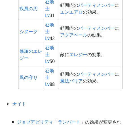
召喚
範囲内の
パーティメンバー
に
疾風の刃
士
エンエアロ
の効果。
Lv
31
召喚
範囲内の
パーティメンバー
に
シヌーク
士
アクアベール
の効果。
Lv
42
召喚
修羅のエレ
士
敵に
エレジー
の効果。
ジー
Lv
50
召喚
範囲内の
パーティメンバー
に
風の守り
士
魔法バリア
の効果。
Lv
88
ナイト
ジョブアビリティ
「
ランパート
」の効果が変更され