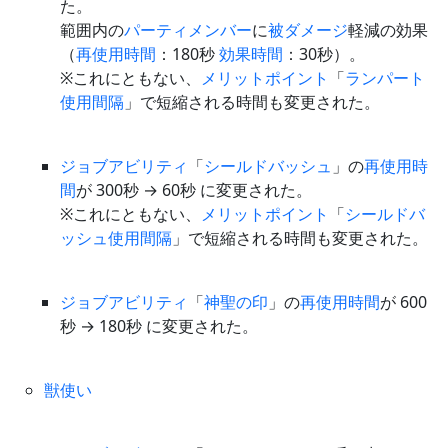
た。
範囲内の
パーティメンバー
に
被ダメージ
軽減の効果
（
再使用時間
：180秒
効果時間
：30秒）。
※これにともない、
メリットポイント
「
ランパート
使用間隔
」で短縮される時間も変更された。
ジョブアビリティ
「
シールドバッシュ
」の
再使用時
間
が 300秒 → 60秒 に変更された。
※これにともない、
メリットポイント
「
シールドバ
ッシュ
使用間隔
」で短縮される時間も変更された。
ジョブアビリティ
「
神聖の印
」の
再使用時間
が 600
秒 → 180秒 に変更された。
獣使い