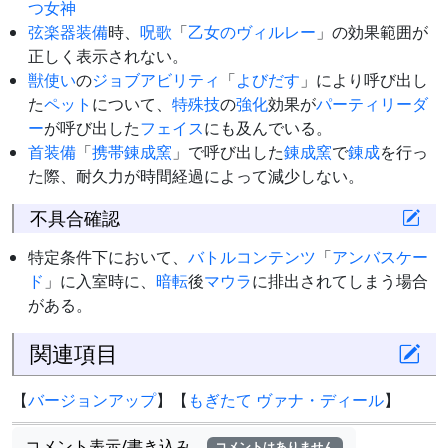
つ女神
弦楽器
装備
時、
呪歌
「
乙女のヴィルレー
」の効果範囲が
正しく表示されない。
獣使い
の
ジョブアビリティ
「
よびだす
」により呼び出し
た
ペット
について、
特殊技
の
強化
効果が
パーティ
リーダ
ー
が呼び出した
フェイス
にも及んでいる。
首装備
「
携帯錬成窯
」で呼び出した
錬成窯
で
錬成
を行っ
た際、耐久力が時間経過によって減少しない。
不具合確認
特定条件下において、
バトルコンテンツ
「
アンバスケー
ド
」に入室時に、
暗転
後
マウラ
に排出されてしまう場合
がある。
関連項目
【
バージョンアップ
】【
もぎたて ヴァナ・ディール
】
コメント表示/書き込み
コメントはありません