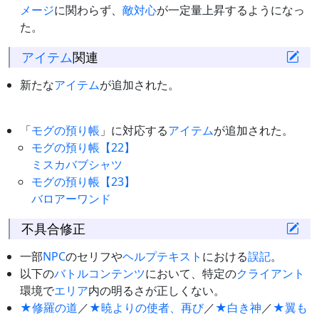
メージ
に関わらず、
敵対心
が一定量上昇するようになっ
た。
アイテム
関連
新たな
アイテム
が追加された。
「
モグの預り帳
」に対応する
アイテム
が追加された。
モグの預り帳【22】
ミスカバブシャツ
モグの預り帳【23】
バロアーワンド
不具合修正
一部
NPC
のセリフや
ヘルプテキスト
における
誤記
。
以下の
バトルコンテンツ
において、特定の
クライアント
環境で
エリア
内の明るさが正しくない。
★修羅の道
／
★暁よりの使者、再び
／
★白き神
／
★翼も