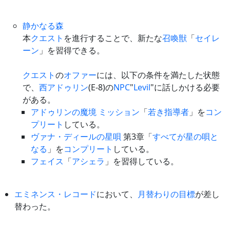
静かなる森
本
クエスト
を進行することで、新たな
召喚獣
「
セイレ
ーン
」を習得できる。
クエスト
の
オファー
には、以下の条件を満たした状態
で、
西アドゥリン
(E-8)の
NPC
"
Levil
"に話しかける必要
がある。
アドゥリンの魔境
ミッション
「
若き指導者
」を
コン
プリート
している。
ヴァナ・ディールの星唄
第3章「
すべてが星の唄と
なる
」を
コンプリート
している。
フェイス
「
アシェラ
」を習得している。
エミネンス・レコード
において、
月替わりの目標
が差し
替わった。