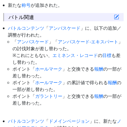
新たな
称号
が追加された。
バトル関連
バトルコンテンツ
「
アンバスケード
」に、以下の追加／
調整が行われた。
「
アンバスケード
」「
アンバスケード-エキスパート
」
の討伐対象が差し替わった。
※これにともない、
エミネンス・レコード
の
目標
も差
し替わった。
ポイント「
ホールマーク
」と交換できる
報酬
の一部が
差し替わった。
ポイント「
ホールマーク
」の累計値で得られる
報酬
の
一部が差し替わった。
ポイント「
ガラントリー
」と交換できる
報酬
の一部が
差し替わった。
バトルコンテンツ
「
ドメインベージョン
」に、新たな
ノ