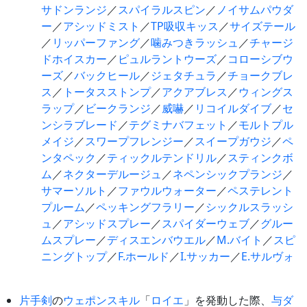
サドンランジ
／
スパイラルスピン
／
ノイサムパウダ
ー
／
アシッドミスト
／
TP吸収キッス
／
サイズテール
／
リッパーファング
／
噛みつきラッシュ
／
チャージ
ドホイスカー
／
ピュルラントウーズ
／
コローシブウ
ーズ
／
バックヒール
／
ジェタチュラ
／
チョークブレ
ス
／
トータスストンプ
／
アクアブレス
／
ウィングス
ラップ
／
ビークランジ
／
威嚇
／
リコイルダイブ
／
セ
ンシラブレード
／
テグミナバフェット
／
モルトプル
メイジ
／
スワープフレンジー
／
スイープガウジ
／
ペ
ンタペック
／
ティックルテンドリル
／
スティンクボ
ム
／
ネクターデルージュ
／
ネペンシックプランジ
／
サマーソルト
／
ファウルウォーター
／
ペステレント
プルーム
／
ペッキングフラリー
／
シックルスラッシ
ュ
／
アシッドスプレー
／
スパイダーウェブ
／
グルー
ムスプレー
／
ディスエンバウエル
／
M.バイト
／
スピ
ニングトップ
／
F.ホールド
／
I.サッカー
／
E.サルヴォ
片手剣
の
ウェポンスキル
「
ロイエ
」を発動した際、
与ダ