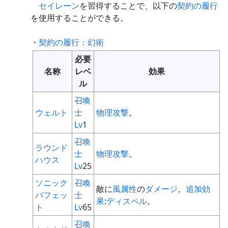
セイレーン
を習得することで、以下の
契約の履行
を使用することができる。
・
契約の履行：幻術
必要
名称
レベ
効果
ル
召喚
ウェルト
士
物理
攻撃
。
Lv
1
召喚
ラウンド
士
物理
攻撃
。
ハウス
Lv
25
ソニック
召喚
敵に
風属性
の
ダメージ
。
追加効
バフェッ
士
果
:
ディスペル
。
ト
Lv
65
召喚