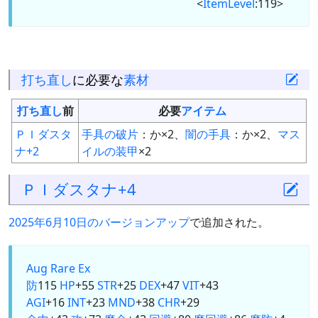
<
ItemLevel
:119>
打ち直し
に必要な
素材
打ち直し
前
必要
アイテム
ＰＩダスタ
手具の破片
：か×2、
闇の手具
：か×2、
マス
ナ+2
イルの装甲
×2
ＰＩダスタナ+4
2025年6月10日のバージョンアップ
で追加された。
Aug
Rare Ex
防
115
HP
+55
STR
+25
DEX
+47
VIT
+43
AGI
+16
INT
+23
MND
+38
CHR
+29