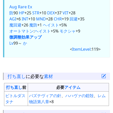
Aug
Rare Ex
防
90
HP
+25
STR
+10
DEX
+37
VIT
+28
AGI
+6
INT
+10
MND
+28
CHR
+19
回避
+35
魔回避
+26
魔防
+1
ヘイスト
+5%
オートマトン
:
ヘイスト
+5%
モクシャ
+9
微調整
効果アップ
Lv
99～
か
<
ItemLevel
:119>
打ち直し
に必要な
素材
打ち直し
前
必要
アイテム
ピトルダス
バズテヴィアの針
、
ハハヴァの鎧殻
、
レム
タナ
物語第八章
×8