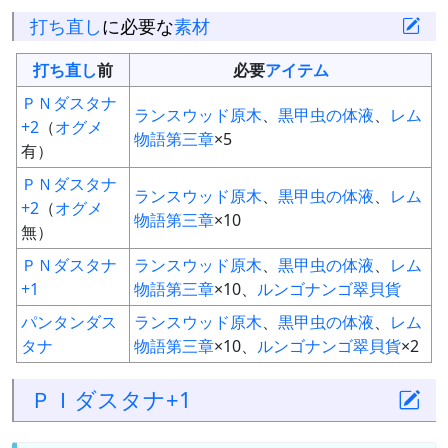
打ち直し
に必要な
素材
打ち直し
前
必要
アイテム
ＰＮダスタナ
ランスウッド原木
、
黒甲虫の体液
、
レム
+2
（
オグメ
物語第三章
×5
有）
ＰＮダスタナ
ランスウッド原木
、
黒甲虫の体液
、
レム
+2
（
オグメ
物語第三章
×10
無）
ＰＮダスタナ
ランスウッド原木
、
黒甲虫の体液
、
レム
+1
物語第三章
×10、
ルンゴナンゴ翠貝貨
パンタンダス
ランスウッド原木
、
黒甲虫の体液
、
レム
タナ
物語第三章
×10、
ルンゴナンゴ翠貝貨
×2
ＰＩダスタナ+1