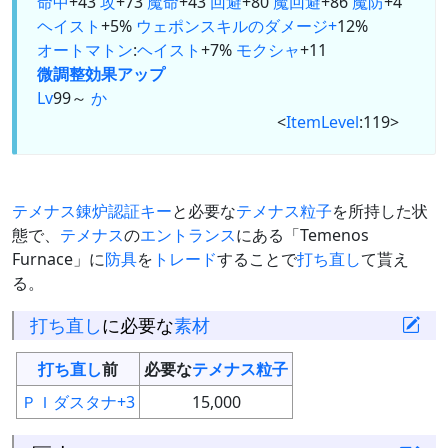
命中
+43
攻
+73
魔命
+43
回避
+80
魔回避
+86
魔防
+4
ヘイスト
+5%
ウェポンスキルのダメージ+
12%
オートマトン
:
ヘイスト
+7%
モクシャ
+11
微調整
効果アップ
Lv
99～
か
<
ItemLevel
:119>
テメナス錬炉認証キー
と必要な
テメナス粒子
を所持した状
態で、
テメナス
の
エントランス
にある「Temenos
Furnace」に
防具
を
トレード
することで
打ち直し
て貰え
る。
打ち直し
に必要な
素材
打ち直し
前
必要な
テメナス粒子
ＰＩダスタナ+3
15,000