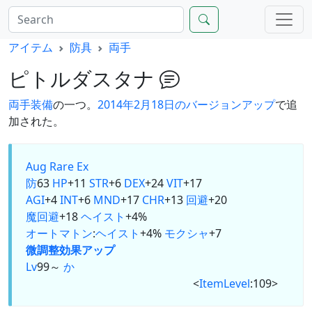
アイテム
防具
両手
ピトルダスタナ
両手
装備
の一つ。
2014年2月18日のバージョンアップ
で追
加された。
Aug
Rare Ex
防
63
HP
+11
STR
+6
DEX
+24
VIT
+17
AGI
+4
INT
+6
MND
+17
CHR
+13
回避
+20
魔回避
+18
ヘイスト
+4%
オートマトン
:
ヘイスト
+4%
モクシャ
+7
微調整
効果アップ
Lv
99～
か
<
ItemLevel
:109>