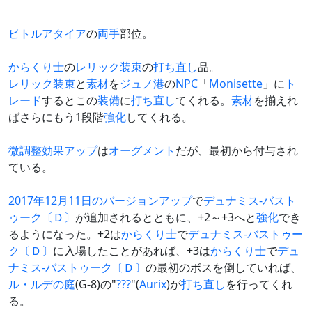
ピトルアタイア
の
両手
部位。
からくり士
の
レリック装束
の
打ち直し
品。
レリック装束
と
素材
を
ジュノ港
の
NPC
「
Monisette
」に
ト
レード
するとこの
装備
に
打ち直し
てくれる。
素材
を揃えれ
ばさらにもう1段階
強化
してくれる。
微調整
効果アップ
は
オーグメント
だが、最初から付与され
ている。
2017年12月11日のバージョンアップ
で
デュナミス-バスト
ゥーク〔Ｄ〕
が追加されるとともに、+2～+3へと
強化
でき
るようになった。+2は
からくり士
で
デュナミス-バストゥー
ク〔Ｄ〕
に入場したことがあれば、+3は
からくり士
で
デュ
ナミス-バストゥーク〔Ｄ〕
の最初のボスを倒していれば、
ル・ルデの庭
(G-8)の"
???
"(
Aurix
)が
打ち直し
を行ってくれ
る。