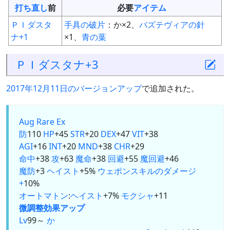
打ち直し
前
必要
アイテム
ＰＩダスタ
手具の破片
：か×2、
バズテヴィアの針
ナ+1
×1、
青の葉
ＰＩダスタナ+3
2017年12月11日のバージョンアップ
で追加された。
Aug
Rare Ex
防
110
HP
+45
STR
+20
DEX
+47
VIT
+38
AGI
+16
INT
+20
MND
+38
CHR
+29
命中
+38
攻
+63
魔命
+38
回避
+55
魔回避
+46
魔防
+3
ヘイスト
+5%
ウェポンスキルのダメージ
+
10%
オートマトン
:
ヘイスト
+7%
モクシャ
+11
微調整
効果アップ
Lv
99～
か