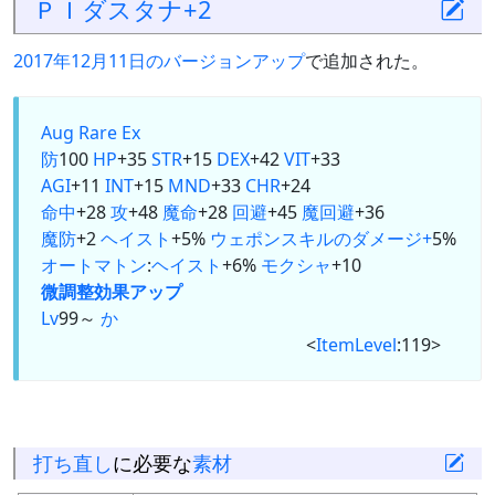
ＰＩダスタナ+2
2017年12月11日のバージョンアップ
で追加された。
Aug
Rare Ex
防
100
HP
+35
STR
+15
DEX
+42
VIT
+33
AGI
+11
INT
+15
MND
+33
CHR
+24
命中
+28
攻
+48
魔命
+28
回避
+45
魔回避
+36
魔防
+2
ヘイスト
+5%
ウェポンスキルのダメージ+
5%
オートマトン
:
ヘイスト
+6%
モクシャ
+10
微調整
効果アップ
Lv
99～
か
<
ItemLevel
:119>
打ち直し
に必要な
素材