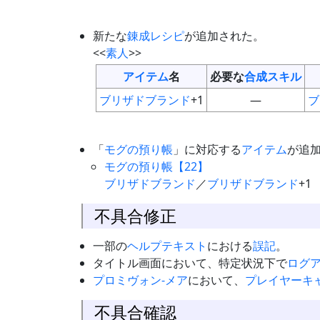
新たな
錬成
レシピ
が追加された。
<<
素人
>>
アイテム
名
必要な
合成スキル
ブリザドブランド
+1
—
ブ
「
モグの預り帳
」に対応する
アイテム
が追
モグの預り帳【22】
ブリザドブランド
／
ブリザドブランド
+1
不具合修正
一部の
ヘルプテキスト
における
誤記
。
タイトル画面において、特定状況下で
ログ
プロミヴォン-メア
において、
プレイヤー
キ
不具合確認