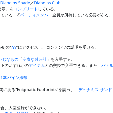
／
Diabolos Spade
／
Diabolos Club
終章」を
コンプリート
している。
している。※
パーティメンバー
全員が所持している必要がある。
G-8)の“
???
”にアクセスし、コンテンツの説明を受ける。
いじなもの
「
空虚な砂時計
」を入手する。
以下のいずれかの
アイテム
との交換で入手できる。また、
バト
／
100バイン紙幣
10)にある“Enigmatic Footprints”を調べ、「
デュナミス-サンド
場合、入室登録ができない。