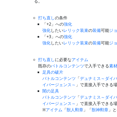
る。
打ち直し
の条件
「+2」への
強化
強化
したい
レリック装束
の
装備
可能
ジ
「+3」への
強化
強化
したい
レリック装束
の
装備
可能
ジ
打ち直し
に必要な
アイテム
既存の
バトルコンテンツ
で入手できる
素
足具の破片
バトルコンテンツ
「
デュナミス～ダイ
イバージェンス～
」で直接入手できる
闇の足具
バトルコンテンツ
「
デュナミス～ダイ
イバージェンス～
」で直接入手できる
※
アイテム
「
獣人勲章
」「
獣神勲章
」と