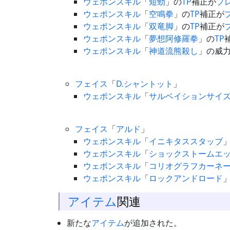
ウェポンスキル
「
短勁
」の
TP
補正が
プ
ウェポンスキル
「
空鳴拳
」の
TP
補正が
ウェポンスキル
「
双竜脚
」の
TP
補正が
ウェポンスキル
「
夢想阿修羅拳
」の
TP
ウェポンスキル
「
神道流熊殺し
」の威
フェイス
「
D.シャントット
」
ウェポンスキル
「
サルベイションサイ
フェイス
「
アルド
」
ウェポンスキル
「
イニキタススタッブ
ウェポンスキル
「
ショックストームエ
ウェポンスキル
「
コリオグラフカーネ
ウェポンスキル
「
ロックアンドロード
アイテム
関連
新たな
アイテム
が追加された。