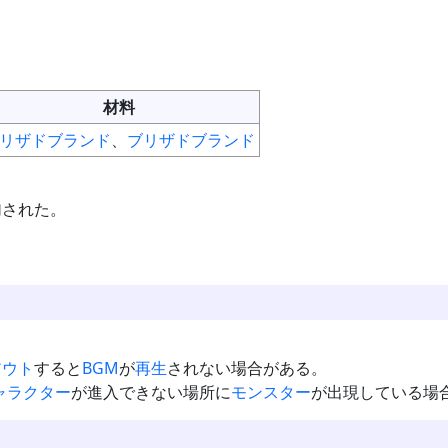
材料
リザドブランド
、
ブリザドブランド
加された。
アウト
すると
BGM
が
再生
されない場合がある。
ャラクター
が進入できない場所に
モンスター
が出現している場