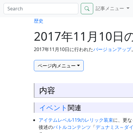
記事メニュー
歴史
2017年11月1
2017年11月10日に行われた
バージョンアップ
ページ内メニュー
内容
イベント
関連
アイテムレベル119のレリック装束
に、更な
後述の
バトルコンテンツ
「
デュナミス～ダ