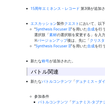
15周年エミネンス・レコード
第3弾が追加
エスカッション
製作
クエスト
において、以
“
Synthesis Focuser II
”を用いた
合成
を行
選択肢「
素材
の選択順を変更する」を入
※
バージョンアップ
後は、先に「
クリスタ
“
Synthesis Focuser II
”を用いた
合成
を行
新たな
称号
が追加された。
バトル関連
新たな
バトルコンテンツ
「
デュナミス～ダ
参加条件
バトルコンテンツ
「
デュナミス-タブナ