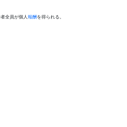
加者全員が個人
報酬
を得られる。