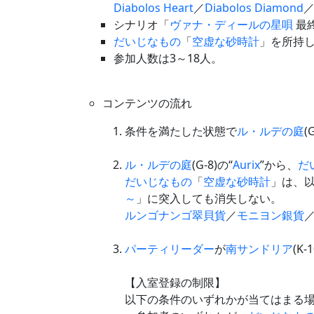
Diabolos Heart
／
Diabolos Diamond
シナリオ「
ヴァナ・ディールの星唄
最
だいじなもの
「
空虚な砂時計
」を所持
参加人数は3～18人。
コンテンツの流れ
条件を満たした状態で
ル・ルデの庭
(
ル・ルデの庭
(G-8)の“
Aurix
”から、
だ
だいじなもの
「
空虚な砂時計
」は、
～
」に突入しても消失しない。
ルンゴナンゴ翠貝貨
／
モニヨン銀貨
パーティ
リーダー
が
南サンドリア
(K-
【入室登録の制限】
以下の条件のいずれかが当てはまる