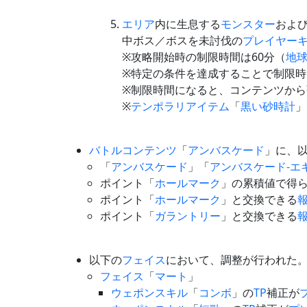
エリア
内に生息する
モンスター
およ
中ボス／ボスを未討伐の
プレイヤー
※攻略開始時の制限時間は60分（
地
※特定の条件を達成することで制限時
※制限時間になると、コンテンツから
※
テンポラリアイテム
「
黒い砂時計
」
バトルコンテンツ
「
アンバスケード
」に、
「
アンバスケード
」「
アンバスケード-エ
ポイント「
ホールマーク
」の累積値で得
ポイント「
ホールマーク
」と交換できる
ポイント「
ガラントリー
」と交換できる
以下の
フェイス
において、調整が行われた
フェイス
「
マート
」
ウェポンスキル
「
コンボ
」の
TP
補正が