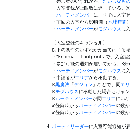
・参加者のいずれかが、
だいじなも
・入室登録が上限数に達している。※
・
パーティメンバー
に、すでに入室
・前回の入室から60時間（
地球時間
・
パーティメンバー
が
モグハウス
に
【入室登録のキャンセル】
以下の条件のいずれかが当てはまる
・“Enigmatic Footprints”で
・参加可能の通知が届いてから、3分
・
パーティメンバー
が
モグハウス
に
・申請者が
エリア
から移動する。
※
黒魔法
「
デジョン
」などで、同
エリ
※
モグハウス
に移動した場合もキャン
※
パーティメンバー
が同
エリア
にいな
※登録時から
パーティメンバー
の数が
※登録時から
パーティメンバー
の数が
パーティ
リーダー
に入室可能通知が届いた