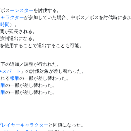
びボス
モンスター
を討伐する。
キャラクター
が参加していた場合、中ボス／ボスを討伐時に参
球時間
）。
間が延長される。
強制退出になる。
を使用することで退出することも可能。
以下の追加／調整が行われた。
キスパート
」の討伐対象が差し替わった。
られる
報酬
の一部が差し替わった。
報酬
の一部が差し替わった。
報酬
の一部が差し替わった。
。
プレイヤー
キャラクター
と同値になった。