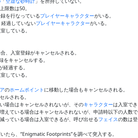
の
「
空虚な砂時計
」を所持していない。
上限数は50。
登録を行なっている
プレイヤー
キャラクター
がいる。
）経過していない
プレイヤー
キャラクター
がいる。
入室している。
場合、入室登録がキャンセルされる。
、入室登録をキャンセルする。
が経過する。
入室している。
ア
の
ホームポイント
に移動した場合もキャンセルされる。
セルされる。
い場合はキャンセルされないが、その
キャラクター
は入室でき
増えている場合はキャンセルされないが、申請時以下の人数で
減っている場合は入室できるが、呼び出せる
フェイス
の数は登
ら、“Enigmatic Footprints”を調べて突入する。