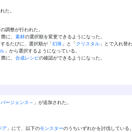
された。
下の調整が行われた。
う際に、
素材
の選択順を変更できるようになった。
力するたびに、選択順が「
幻珠
」と「
クリスタル
」とで入れ替
ル
」から選択するようになっている。
う際に、
合成
レシピ
の確認ができるようになった。
イバージェンス～
」が追加された。
ジア
」にて、以下の
モンスター
のうちいずれかを討伐している