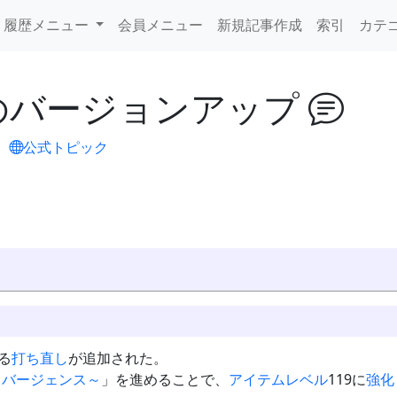
履歴メニュー
会員メニュー
新規記事作成
索引
カテ
0日のバージョンアップ
。
公式トピック
る
打ち直し
が追加された。
イバージェンス～
」を進めることで、
アイテムレベル
119に
強化