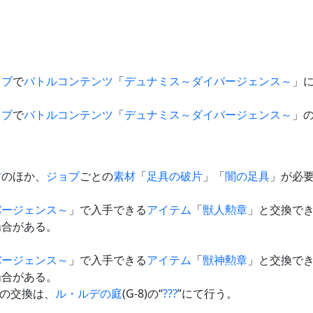
ョブ
で
バトルコンテンツ
「
デュナミス～ダイバージェンス～
」
ョブ
で
バトルコンテンツ
「
デュナミス～ダイバージェンス～
」
材
のほか、
ジョブ
ごとの
素材
「
足具の破片
」「
闇の足具
」が必
バージェンス～
」で入手できる
アイテム
「
獣人勲章
」と交換で
場合がある。
バージェンス～
」で入手できる
アイテム
「
獣神勲章
」と交換で
場合がある。
の交換は、
ル・ルデの庭
(G-8)の“
???
”にて行う。