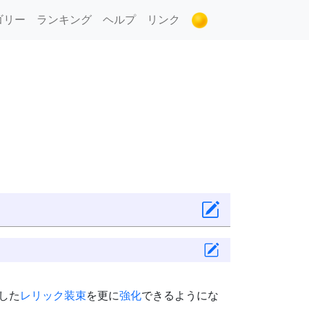
ゴリー
ランキング
ヘルプ
リンク
した
レリック装束
を更に
強化
できるようにな