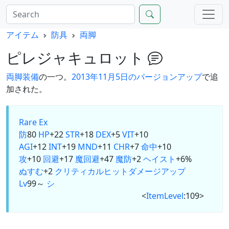
アイテム
防具
両脚
ピレジャキュロット
両脚
装備
の一つ。
2013年11月5日のバージョンアップ
で追
加された。
Rare Ex
防
80
HP
+22
STR
+18
DEX
+5
VIT
+10
AGI
+12
INT
+19
MND
+11
CHR
+7
命中
+10
攻
+10
回避
+17
魔回避
+47
魔防
+2
ヘイスト
+6%
ぬすむ
+2
クリティカルヒットダメージアップ
Lv
99～
シ
<
ItemLevel
:109>