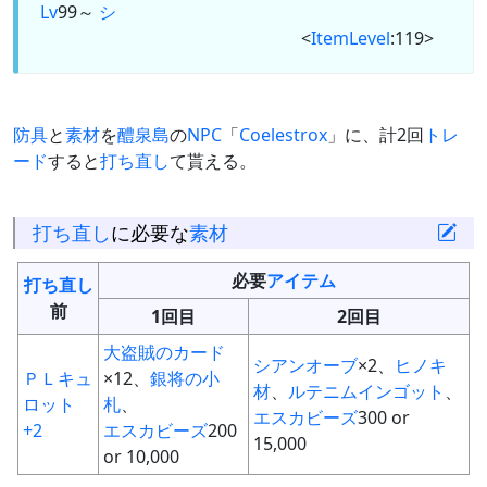
Lv
99～
シ
<
ItemLevel
:119>
防具
と
素材
を
醴泉島
の
NPC
「
Coelestrox
」に、計2回
トレ
ード
すると
打ち直し
て貰える。
打ち直し
に必要な
素材
必要
アイテム
打ち直し
前
1回目
2回目
大盗賊のカード
シアンオーブ
×2、
ヒノキ
ＰＬキュ
×12、
銀将の小
材
、
ルテニムインゴット
、
ロット
札
、
エスカビーズ
300 or
+2
エスカビーズ
200
15,000
or 10,000