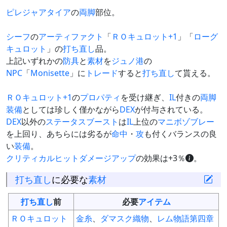
ピレジャアタイア
の
両脚
部位。
シーフ
の
アーティファクト
「
ＲＯキュロット+1
」「
ローグ
キュロット
」の
打ち直し
品。
上記いずれかの
防具
と
素材
を
ジュノ港
の
NPC
「
Monisette
」に
トレード
すると
打ち直し
て貰える。
ＲＯキュロット+1
の
プロパティ
を受け継ぎ、
IL
付きの
両脚
装備
としては珍しく僅かながら
DEX
が付与されている。
DEX
以外の
ステータスブースト
は
IL
上位の
マニボゾブレー
を上回り、あちらには劣るが
命中
・
攻
も付くバランスの良
い
装備
。
クリティカルヒットダメージアップ
の効果は+3％
。
打ち直し
に必要な
素材
打ち直し
前
必要
アイテム
ＲＯキュロット
金糸
、
ダマスク織物
、
レム物語第四章