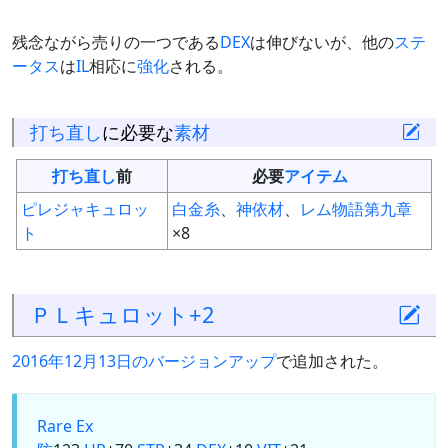
残念ながら売りの一つである
DEX
は伸びないが、他の
ステ
ータス
は
IL
相応に
強化
される。
打ち直し
に必要な
素材
打ち直し
前
必要
アイテム
ピレジャキュロッ
白金糸
、
神依材
、
レム物語第九章
ト
×8
ＰＬキュロット+2
2016年12月13日のバージョンアップ
で追加された。
Rare Ex