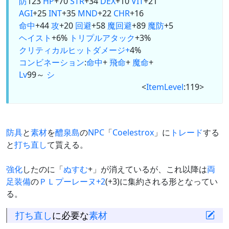
防
123
HP
+70
STR
+34
DEX
+10
VIT
+21
AGI
+25
INT
+35
MND
+22
CHR
+16
命中
+44
攻
+20
回避
+58
魔回避
+89
魔防
+5
ヘイスト
+6%
トリプルアタック
+3%
クリティカルヒットダメージ+
4%
コンビネーション
:
命中
+
飛命
+
魔命
+
Lv
99～
シ
<
ItemLevel
:119>
防具
と
素材
を
醴泉島
の
NPC
「
Coelestrox
」に
トレード
する
と
打ち直し
て貰える。
強化
したのに「
ぬすむ
+」が消えているが、これ以降は
両
足
装備
の
ＰＬプーレーヌ+2
(+3)に集約される形となってい
る。
打ち直し
に必要な
素材