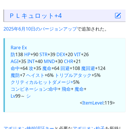
ＰＬキュロット+4
2025年6月10日のバージョンアップ
で追加された。
Rare Ex
防
138
HP
+90
STR
+39
DEX
+20
VIT
+26
AGI
+35
INT
+40
MND
+30
CHR
+21
命中
+64
攻
+35
魔命
+64
回避
+108
魔回避
+124
魔防
+7
ヘイスト
+6%
トリプルアタック
+5%
クリティカルヒットダメージ+
5%
コンビネーション
:
命中
+
飛命
+
魔命
+
Lv
99～
シ
<
ItemLevel
:119>
アポリオン錬炉認証キー
と必要な
アポリオン粒子
を所持し