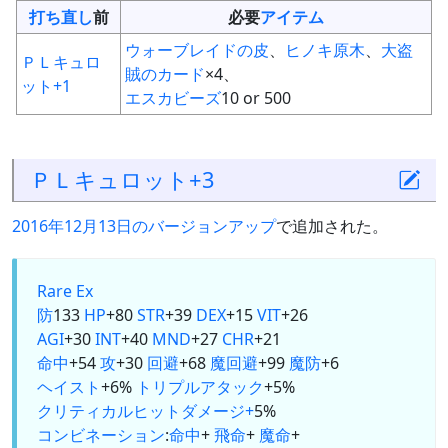
打ち直し
前
必要
アイテム
ウォーブレイドの皮
、
ヒノキ原木
、
大盗
ＰＬキュロ
賊のカード
×4、
ット+1
エスカビーズ
10 or 500
ＰＬキュロット+3
2016年12月13日のバージョンアップ
で追加された。
Rare Ex
防
133
HP
+80
STR
+39
DEX
+15
VIT
+26
AGI
+30
INT
+40
MND
+27
CHR
+21
命中
+54
攻
+30
回避
+68
魔回避
+99
魔防
+6
ヘイスト
+6%
トリプルアタック
+5%
クリティカルヒットダメージ+
5%
コンビネーション
:
命中
+
飛命
+
魔命
+