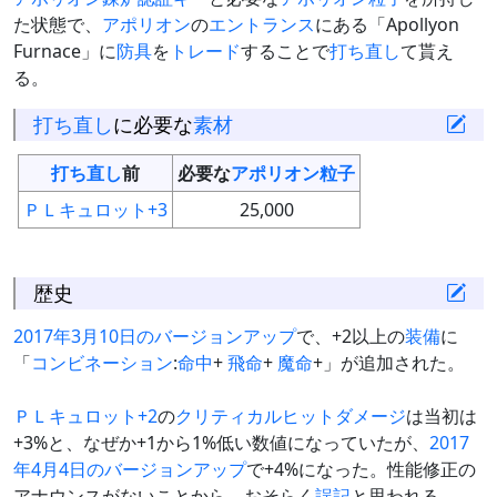
た状態で、
アポリオン
の
エントランス
にある「Apollyon
Furnace」に
防具
を
トレード
することで
打ち直し
て貰え
る。
打ち直し
に必要な
素材
打ち直し
前
必要な
アポリオン粒子
ＰＬキュロット+3
25,000
歴史
2017年3月10日のバージョンアップ
で、+2以上の
装備
に
「
コンビネーション
:
命中
+
飛命
+
魔命
+」が追加された。
ＰＬキュロット+2
の
クリティカルヒット
ダメージ
は当初は
+3%と、なぜか+1から1%低い数値になっていたが、
2017
年4月4日のバージョンアップ
で+4%になった。性能修正の
アナウンスがないことから、おそらく
誤記
と思われる。