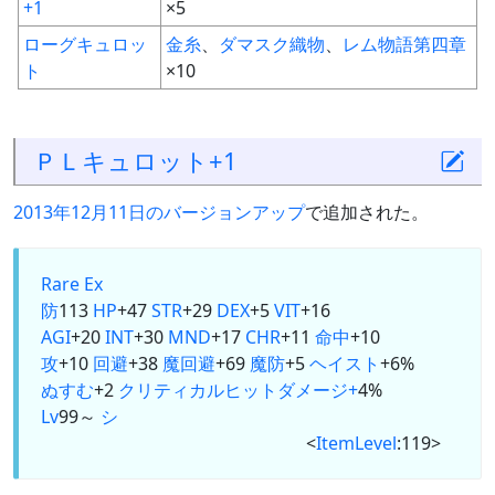
+1
×5
ローグキュロッ
金糸
、
ダマスク織物
、
レム物語第四章
ト
×10
ＰＬキュロット+1
2013年12月11日のバージョンアップ
で追加された。
Rare Ex
防
113
HP
+47
STR
+29
DEX
+5
VIT
+16
AGI
+20
INT
+30
MND
+17
CHR
+11
命中
+10
攻
+10
回避
+38
魔回避
+69
魔防
+5
ヘイスト
+6%
ぬすむ
+2
クリティカルヒットダメージ+
4%
Lv
99～
シ
<
ItemLevel
:119>