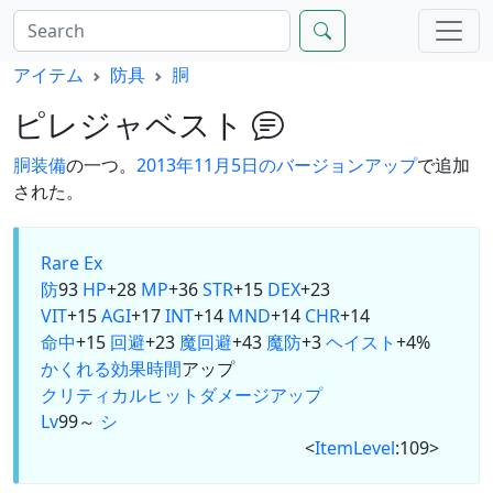
アイテム
防具
胴
ピレジャベスト
胴装備
の一つ。
2013年11月5日のバージョンアップ
で追加
された。
Rare Ex
防
93
HP
+28
MP
+36
STR
+15
DEX
+23
VIT
+15
AGI
+17
INT
+14
MND
+14
CHR
+14
命中
+15
回避
+23
魔回避
+43
魔防
+3
ヘイスト
+4%
かくれる
効果時間
アップ
クリティカルヒットダメージアップ
Lv
99～
シ
<
ItemLevel
:109>