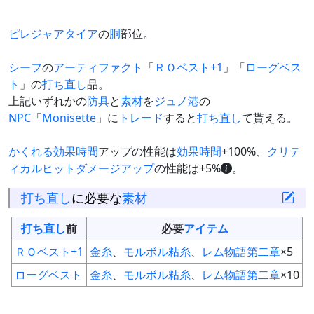
ピレジャアタイア
の
胴
部位。
シーフ
の
アーティファクト
「
ＲＯベスト+1
」「
ローグベス
ト
」の
打ち直し
品。
上記いずれかの
防具
と
素材
を
ジュノ港
の
NPC
「
Monisette
」に
トレード
すると
打ち直し
て貰える。
かくれる
効果時間
アップの性能は
効果時間
+100%、
クリテ
ィカルヒットダメージアップ
の性能は+5%
。
打ち直し
に必要な
素材
打ち直し
前
必要
アイテム
ＲＯベスト+1
金糸
、
モルボル粘糸
、
レム物語第二章
×5
ローグベスト
金糸
、
モルボル粘糸
、
レム物語第二章
×10