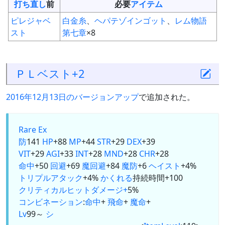
打ち直し
前
必要
アイテム
ピレジャベ
白金糸
、
ヘパテゾインゴット
、
レム物語
スト
第七章
×8
ＰＬベスト+2
2016年12月13日のバージョンアップ
で追加された。
Rare Ex
防
141
HP
+88
MP
+44
STR
+29
DEX
+39
VIT
+29
AGI
+33
INT
+28
MND
+28
CHR
+28
命中
+50
回避
+69
魔回避
+84
魔防
+6
ヘイスト
+4%
トリプルアタック
+4%
かくれる
持続時間+100
クリティカルヒットダメージ+
5%
コンビネーション
:
命中
+
飛命
+
魔命
+
Lv
99～
シ