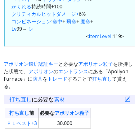
かくれる
持続時間+100
クリティカルヒットダメージ+
6%
コンビネーション
:
命中
+
飛命
+
魔命
+
Lv
99～
シ
<
ItemLevel
:119>
アポリオン錬炉認証キー
と必要な
アポリオン粒子
を所持し
た状態で、
アポリオン
の
エントランス
にある「Apollyon
Furnace」に
防具
を
トレード
することで
打ち直し
て貰え
る。
打ち直し
に必要な
素材
打ち直し
前
必要な
アポリオン粒子
ＰＬベスト+3
30,000