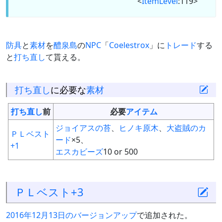
<
ItemLevel
:119>
防具
と
素材
を
醴泉島
の
NPC
「
Coelestrox
」に
トレード
する
と
打ち直し
て貰える。
打ち直し
に必要な
素材
打ち直し
前
必要
アイテム
ジョイアスの苔
、
ヒノキ原木
、
大盗賊のカ
ＰＬベスト
ード
×5、
+1
エスカビーズ
10 or 500
ＰＬベスト+3
2016年12月13日のバージョンアップ
で追加された。