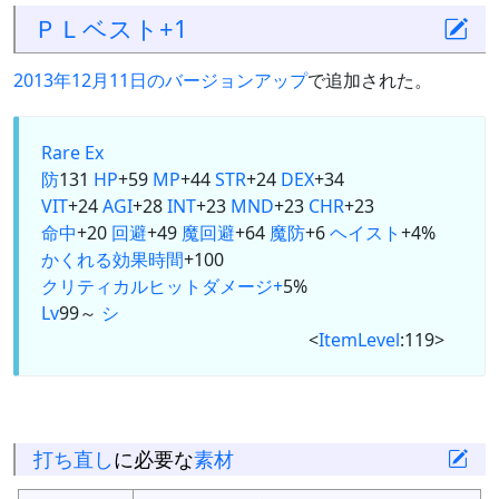
ＰＬベスト+1
2013年12月11日のバージョンアップ
で追加された。
Rare Ex
防
131
HP
+59
MP
+44
STR
+24
DEX
+34
VIT
+24
AGI
+28
INT
+23
MND
+23
CHR
+23
命中
+20
回避
+49
魔回避
+64
魔防
+6
ヘイスト
+4%
かくれる
効果時間
+100
クリティカルヒットダメージ+
5%
Lv
99～
シ
<
ItemLevel
:119>
打ち直し
に必要な
素材