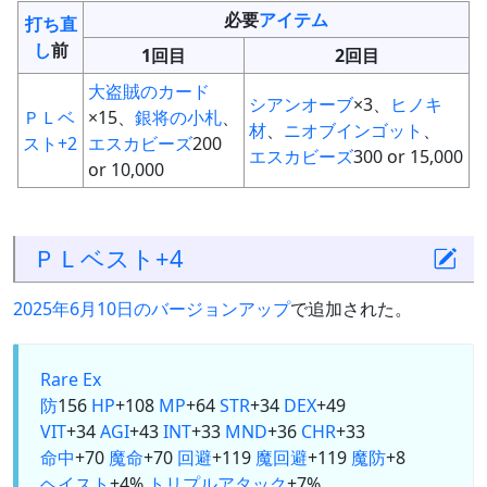
必要
アイテム
打ち直
し
前
1回目
2回目
大盗賊のカード
シアンオーブ
×3、
ヒノキ
ＰＬベ
×15、
銀将の小札
、
材
、
ニオブインゴット
、
スト+2
エスカビーズ
200
エスカビーズ
300 or 15,000
or 10,000
ＰＬベスト+4
2025年6月10日のバージョンアップ
で追加された。
Rare Ex
防
156
HP
+108
MP
+64
STR
+34
DEX
+49
VIT
+34
AGI
+43
INT
+33
MND
+36
CHR
+33
命中
+70
魔命
+70
回避
+119
魔回避
+119
魔防
+8
ヘイスト
+4%
トリプルアタック
+7%