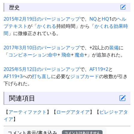
歴史
2015年2月19日のバージョンアップ
で、
NQ
と
HQ
1の
ヘル
プテキスト
が「
かくれる
持続時間」から「
かくれる
効果時
間
」に微修正されている。
2017年3月10日のバージョンアップ
で、+2以上の
装備
に
「
コンビネーション
:
命中
+
飛命
+
魔命
+」が追加された。
2025年5月12日のバージョンアップ
で、
AF119+2
と
AF119+3
への
打ち直し
に必要な
ジョブカード
の枚数が引き
下げられた。
関連項目
【
アーティファクト
】【
ローグアタイア
】【
ピレジャアタ
イア
】
コメント表示/書き込み
コメントはありません