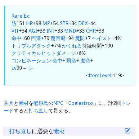
Rare Ex
防
151
HP
+98
MP
+54
STR
+34
DEX
+44
VIT
+34
AGI
+38
INT
+33
MND
+33
CHR
+33
命中
+60
回避
+79
魔回避
+94
魔防
+7
ヘイスト
+4%
トリプルアタック
+7%
かくれる
持続時間+100
クリティカルヒットダメージ+
6%
コンビネーション
:
命中
+
飛命
+
魔命
+
Lv
99～
シ
<
ItemLevel
:119>
防具
と
素材
を
醴泉島
の
NPC
「
Coelestrox
」に、計2回
トレ
ード
すると
打ち直し
て貰える。
打ち直し
に必要な
素材