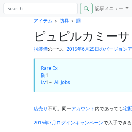
記事メニュー
アイテム
防具
胴
ピュピルカミー
胴装備
の一つ。
2015年6月25日のバージョン
Rare Ex
防
1
Lv
1～
All Jobs
店売り
不可。同一
アカウント
内であっても
宅
2015年7月ログインキャンペーン
で入手できる