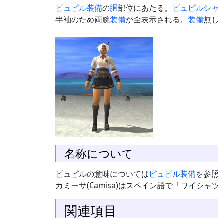
ピュピル装備
の
胴
部位にあたる。
ピュピルシ
半袖のため両腕
装備
が全表示される。
装備
無
名称について
ピュピルの意味については
ピュピル装備
を参
カミーサ(Camisa)はスペイン語で「ワイシャ
関連項目