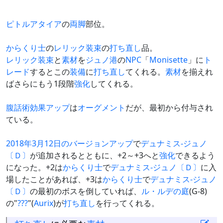
ピトルアタイア
の
両脚
部位。
からくり士
の
レリック装束
の
打ち直し
品。
レリック装束
と
素材
を
ジュノ港
の
NPC
「
Monisette
」に
ト
レード
するとこの
装備
に
打ち直し
てくれる。
素材
を揃えれ
ばさらにもう1段階
強化
してくれる。
腹話術
効果アップ
は
オーグメント
だが、最初から付与され
ている。
2018年3月12日のバージョンアップ
で
デュナミス-ジュノ
〔Ｄ〕
が追加されるとともに、+2～+3へと
強化
できるよう
になった。+2は
からくり士
で
デュナミス-ジュノ〔Ｄ〕
に入
場したことがあれば、+3は
からくり士
で
デュナミス-ジュノ
〔Ｄ〕
の最初のボスを倒していれば、
ル・ルデの庭
(G-8)
の"
???
"(
Aurix
)が
打ち直し
を行ってくれる。