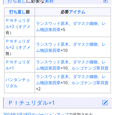
打ち直し
に必要な
素材
打ち直し
前
必要
アイテム
ＰＮチュリダ
ランスウッド原木
、
ダマスク織物
、
レ
ル+2
（
オグメ
ム物語第四章
×5
有）
ＰＮチュリダ
ランスウッド原木
、
ダマスク織物
、
レ
ル+2
（
オグメ
ム物語第四章
×10
無）
ＰＮチュリダ
ランスウッド原木
、
ダマスク織物
、
レ
ル+1
ム物語第四章
×10、
ルンゴナンゴ翠貝貨
ランスウッド原木
、
ダマスク織物
、
レ
パンタンチュ
ム物語第四章
×10、
ルンゴナンゴ翠貝貨
リダル
×2
ＰＩチュリダル+1
2014年3月18日のバージョンアップ
で追加された。