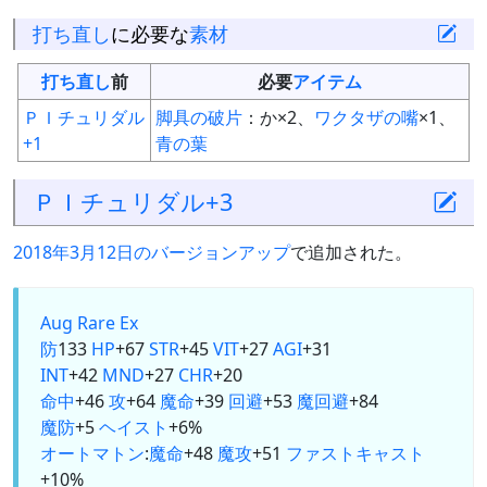
打ち直し
に必要な
素材
打ち直し
前
必要
アイテム
ＰＩチュリダル
脚具の破片
：か×2、
ワクタザの嘴
×1、
+1
青の葉
ＰＩチュリダル+3
2018年3月12日のバージョンアップ
で追加された。
Aug
Rare Ex
防
133
HP
+67
STR
+45
VIT
+27
AGI
+31
INT
+42
MND
+27
CHR
+20
命中
+46
攻
+64
魔命
+39
回避
+53
魔回避
+84
魔防
+5
ヘイスト
+6%
オートマトン
:
魔命
+48
魔攻
+51
ファストキャスト
+10%