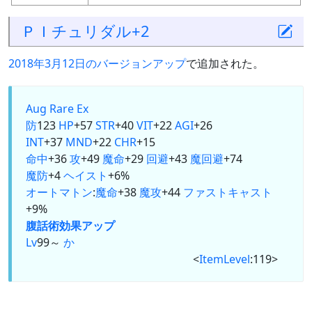
ＰＩチュリダル+2
2018年3月12日のバージョンアップ
で追加された。
Aug
Rare Ex
防
123
HP
+57
STR
+40
VIT
+22
AGI
+26
INT
+37
MND
+22
CHR
+15
命中
+36
攻
+49
魔命
+29
回避
+43
魔回避
+74
魔防
+4
ヘイスト
+6%
オートマトン
:
魔命
+38
魔攻
+44
ファストキャスト
+9%
腹話術
効果アップ
Lv
99～
か
<
ItemLevel
:119>