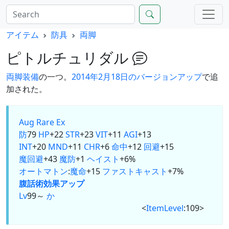
アイテム
防具
両脚
ピトルチュリダル
両脚
装備
の一つ。
2014年2月18日のバージョンアップ
で追
加された。
Aug
Rare Ex
防
79
HP
+22
STR
+23
VIT
+11
AGI
+13
INT
+20
MND
+11
CHR
+6
命中
+12
回避
+15
魔回避
+43
魔防
+1
ヘイスト
+6%
オートマトン
:
魔命
+15
ファストキャスト
+7%
腹話術
効果アップ
Lv
99～
か
<
ItemLevel
:109>