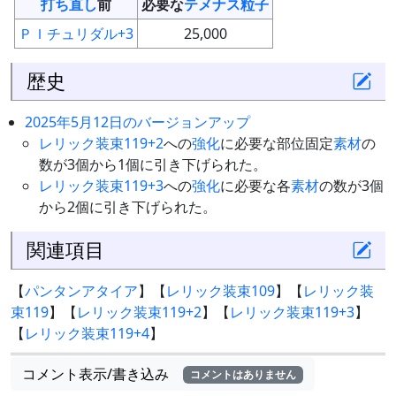
打ち直し
前
必要な
テメナス粒子
ＰＩチュリダル+3
25,000
歴史
2025年5月12日のバージョンアップ
レリック装束119+2
への
強化
に必要な部位固定
素材
の
数が3個から1個に引き下げられた。
レリック装束119+3
への
強化
に必要な各
素材
の数が3個
から2個に引き下げられた。
関連項目
【
パンタンアタイア
】【
レリック装束109
】【
レリック装
束119
】【
レリック装束119+2
】【
レリック装束119+3
】
【
レリック装束119+4
】
コメント表示/書き込み
コメントはありません