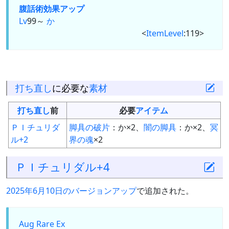
腹話術
効果アップ
Lv
99～
か
<
ItemLevel
:119>
打ち直し
に必要な
素材
打ち直し
前
必要
アイテム
ＰＩチュリダ
脚具の破片
：か×2、
闇の脚具
：か×2、
冥
ル+2
界の魂
×2
ＰＩチュリダル+4
2025年6月10日のバージョンアップ
で追加された。
Aug
Rare Ex