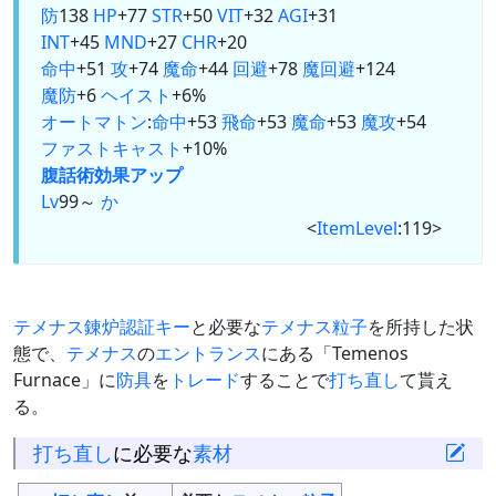
防
138
HP
+77
STR
+50
VIT
+32
AGI
+31
INT
+45
MND
+27
CHR
+20
命中
+51
攻
+74
魔命
+44
回避
+78
魔回避
+124
魔防
+6
ヘイスト
+6%
オートマトン
:
命中
+53
飛命
+53
魔命
+53
魔攻
+54
ファストキャスト
+10%
腹話術
効果アップ
Lv
99～
か
<
ItemLevel
:119>
テメナス錬炉認証キー
と必要な
テメナス粒子
を所持した状
態で、
テメナス
の
エントランス
にある「Temenos
Furnace」に
防具
を
トレード
することで
打ち直し
て貰え
る。
打ち直し
に必要な
素材