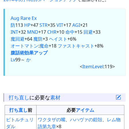
Aug
Rare Ex
防
113
HP
+47
STR
+35
VIT
+17
AGI
+21
INT
+32
MND
+17
CHR
+10
命中
+15
回避
+33
魔回避
+64
魔防
+3
ヘイスト
+6%
オートマトン
:
魔命
+18
ファストキャスト
+8%
腹話術
効果アップ
Lv
99～
か
<
ItemLevel
:119>
打ち直し
に必要な
素材
打ち直し
前
必要
アイテム
ピトルチュリ
ワクタザの嘴
、
ハハヴァの鎧殻
、
レム物
ダル
語第九章
×8