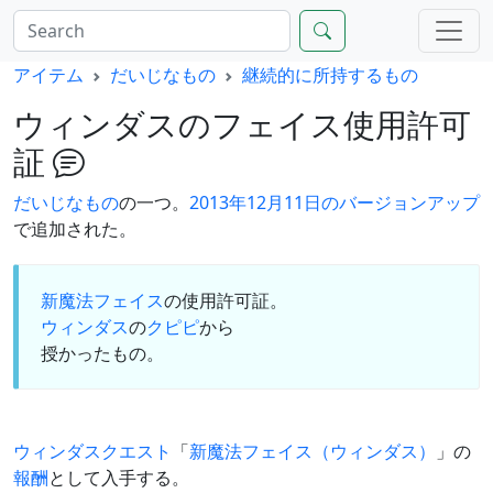
アイテム
だいじなもの
継続的に所持するもの
ウィンダスのフェイス使用許可
証
だいじなもの
の一つ。
2013年12月11日のバージョンアップ
で追加された。
新魔法フェイス
の使用許可証。
ウィンダス
の
クピピ
から
授かったもの。
ウィンダスクエスト
「
新魔法フェイス（ウィンダス）
」の
報酬
として入手する。