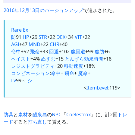
2016年12月13日のバージョンアップ
で追加された。
Rare Ex
防
91
HP
+29
STR
+22
DEX
+34
VIT
+22
AGI
+47
MND
+22
CHR
+40
命中
+52
飛命
+33
回避
+102
魔回避
+99
魔防
+6
ヘイスト
+4%
ぬすむ
+15
とんずら
効果時間
+18
レジストグラビティ
+20
移動速度
+18%
コンビネーション
:
命中
+
飛命
+
魔命
+
Lv
99～
シ
<
ItemLevel
:119>
防具
と
素材
を
醴泉島
の
NPC
「
Coelestrox
」に、計2回
トレ
ード
すると
打ち直し
て貰える。