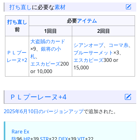
打ち直し
に必要な
素材
必要
アイテム
打ち直し
前
1回目
2回目
大盗賊のカード
シアンオーブ
、
コーマ糸
、
×9、
銀将の小
ＰＬプー
ブルーサーメット
×3、
札
、
レーヌ+2
エスカビーズ
300 or
エスカビーズ
200
15,000
or 10,000
ＰＬプーレーヌ+4
2025年6月10日のバージョンアップ
で追加された。
Rare Ex
防
96
HP
+39
STR
+22
DEX
+39
VIT
+22