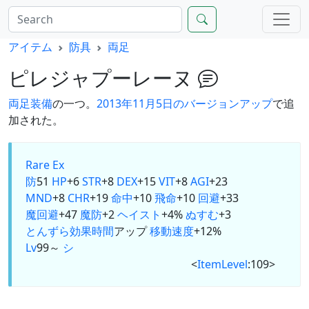
アイテム
防具
両足
ピレジャプーレーヌ
両足
装備
の一つ。
2013年11月5日のバージョンアップ
で追
加された。
Rare Ex
防
51
HP
+6
STR
+8
DEX
+15
VIT
+8
AGI
+23
MND
+8
CHR
+19
命中
+10
飛命
+10
回避
+33
魔回避
+47
魔防
+2
ヘイスト
+4%
ぬすむ
+3
とんずら
効果時間
アップ
移動速度
+12%
Lv
99～
シ
<
ItemLevel
:109>