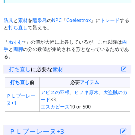
防具
と
素材
を
醴泉島
の
NPC
「
Coelestrox
」に
トレード
する
と
打ち直し
て貰える。
「
ぬすむ
+」の値が大幅に上昇しているが、これ以降は
両
手
と
両脚
の分の数値が集約される形となっているためであ
る。
打ち直し
に必要な
素材
打ち直し
前
必要
アイテム
アビスの羽根
、
ヒノキ原木
、
大盗賊のカ
ＰＬプーレー
ード
×3、
ヌ+1
エスカビーズ
10 or 500
ＰＬプーレーヌ+3