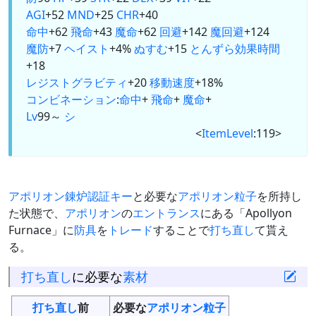
AGI
+52
MND
+25
CHR
+40
命中
+62
飛命
+43
魔命
+62
回避
+142
魔回避
+124
魔防
+7
ヘイスト
+4%
ぬすむ
+15
とんずら
効果時間
+18
レジストグラビティ
+20
移動速度
+18%
コンビネーション
:
命中
+
飛命
+
魔命
+
Lv
99～
シ
<
ItemLevel
:119>
アポリオン錬炉認証キー
と必要な
アポリオン粒子
を所持し
た状態で、
アポリオン
の
エントランス
にある「Apollyon
Furnace」に
防具
を
トレード
することで
打ち直し
て貰え
る。
打ち直し
に必要な
素材
打ち直し
前
必要な
アポリオン粒子