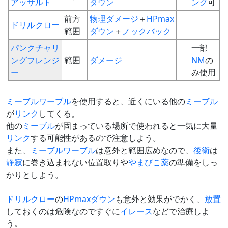
アッサルト
ダウン
ング
可
前方
物理ダメージ
＋
HPmax
ドリルクロー
範囲
ダウン
＋
ノックバック
パンクチャリ
一部
ングフレンジ
範囲
ダメージ
NM
の
ー
み使用
ミーブルワーブル
を使用すると、近くにいる他の
ミーブル
が
リンク
してくる。
他の
ミーブル
が固まっている場所で使われると一気に大量
リンク
する可能性があるので注意しよう。
また、
ミーブルワーブル
は意外と範囲広めなので、
後衛
は
静寂
に巻き込まれない位置取りや
やまびこ薬
の準備をしっ
かりとしよう。
ドリルクロー
の
HPmaxダウン
も意外と効果がでかく、
放置
しておくのは危険なのですぐに
イレース
などで治療しよ
う。