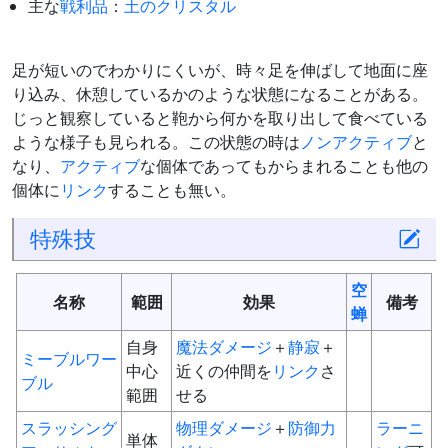
主な
戦利品
：
土のクリスタル
足が短いのでわかりにくいが、時々足を伸ばして地面に座
り込み、休憩しているかのような状態になることがある。
じっと観察していると鞄から何かを取り出して食べている
ような様子も見られる。この状態の時は
ノンアクティブ
と
なり、
アクティブ
な個体であってもからまれることも他の
個体に
リンク
することも無い。
特殊技
空
名称
範囲
効果
備考
蝉
自身
魔法ダメージ
＋
静寂
＋
ミーブルワー
中心
近くの仲間を
リンク
さ
ブル
範囲
せる
スラッシング
物理ダメージ
＋
防御力
ラーニ
単体