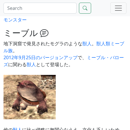
モンスター
ミーブル
地下洞窟で発見されたモグラのような
獣人
。
獣人類
ミーブ
ル族
。
2012年9月25日のバージョンアップ
で、
ミーブル・バロー
ズ
に関わる
獣人
として登場した。
他の
獣人
に比べ侵略に無関心なうえ、文化も乏しいため、