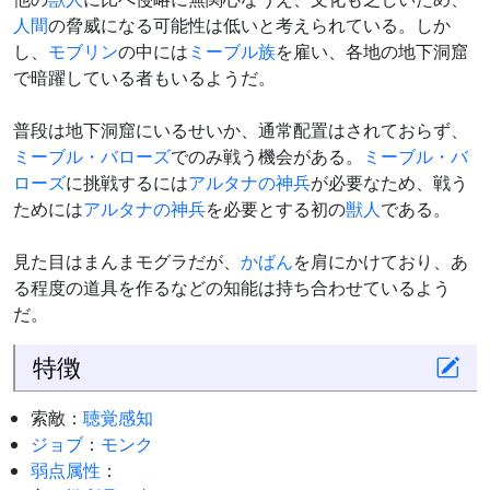
人間
の脅威になる可能性は低いと考えられている。しか
し、
モブリン
の中には
ミーブル族
を雇い、各地の地下洞窟
で暗躍している者もいるようだ。
普段は地下洞窟にいるせいか、通常配置はされておらず、
ミーブル・バローズ
でのみ戦う機会がある。
ミーブル・バ
ローズ
に挑戦するには
アルタナの神兵
が必要なため、戦う
ためには
アルタナの神兵
を必要とする初の
獣人
である。
見た目はまんまモグラだが、
かばん
を肩にかけており、あ
る程度の道具を作るなどの知能は持ち合わせているよう
だ。
特徴
索敵：
聴覚感知
ジョブ
：
モンク
弱点
属性
：