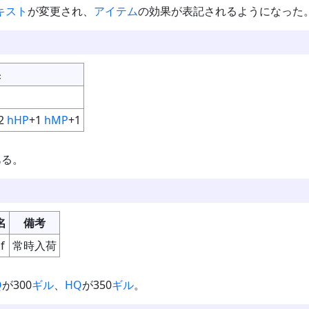
キスト
が変更され、
アイテム
の効果が表記されるようになった
果
2
hHP
+1
hMP
+1
ある。
名
備考
f
常時入荷
Q
が300
ギル
、
HQ
が350
ギル
。