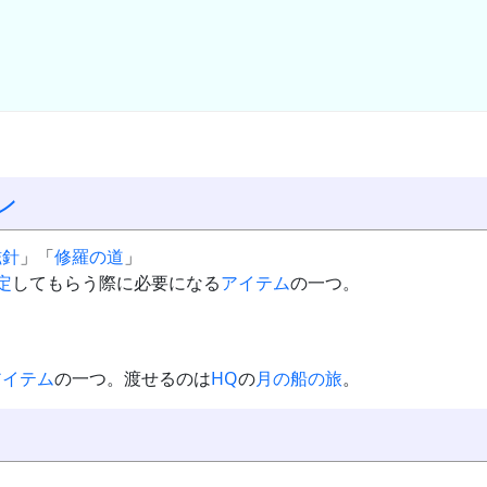
ン
磁針
」「
修羅の道
」
定
してもらう際に必要になる
アイテム
の一つ。
アイテム
の一つ。渡せるのは
HQ
の
月の船の旅
。