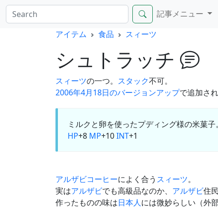
記事メニュー
アイテム
食品
スィーツ
シュトラッチ
スィーツ
の一つ。
スタック
不可。
2006年4月18日のバージョンアップ
で追加さ
ミルクと卵を使ったプディング様の米菓子
HP
+8
MP
+10
INT
+1
アルザビコーヒー
によく合う
スィーツ
。
実は
アルザビ
でも高級品なのか、
アルザビ
住
作ったものの味は
日本人
には微妙らしい（外