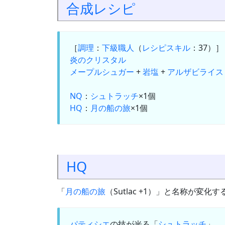
合成
レシピ
［
調理
：
下級職人
（
レシピスキル
：37）
炎のクリスタル
メープルシュガー
+
岩塩
+
アルザビライス
NQ
：
シュトラッチ
×1個
HQ
：
月の船の旅
×1個
HQ
「
月の船の旅
（Sutlac +1）」と名称が変化す
パティシエ
の技が光る「
シュトラッチ
」。