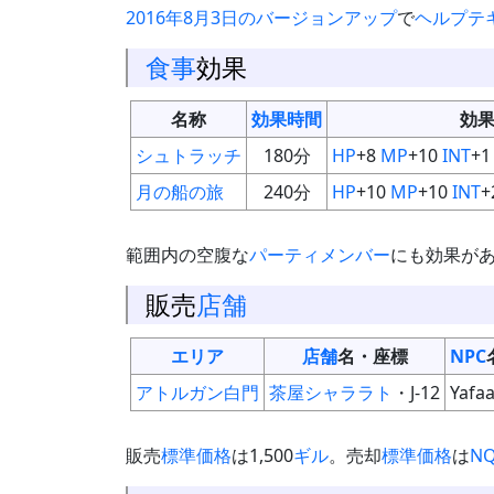
2016年8月3日のバージョンアップ
で
ヘルプテ
食事
効果
名称
効果時間
効
シュトラッチ
180分
HP
+8
MP
+10
INT
+1
月の船の旅
240分
HP
+10
MP
+10
INT
+
範囲内の空腹な
パーティメンバー
にも効果が
販売
店舗
エリア
店舗
名・座標
NPC
アトルガン白門
茶屋シャララト
・J-12
Yafaa
販売
標準価格
は1,500
ギル
。売却
標準価格
は
N