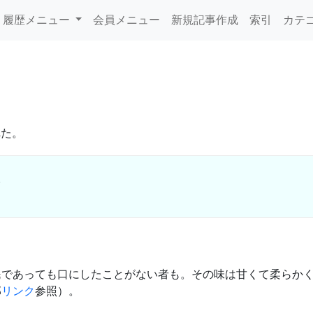
履歴メニュー
会員メニュー
新規記事作成
索引
カテ
れた。
。
民であっても口にしたことがない者も。その味は甘くて柔らか
部
リンク
参照）。