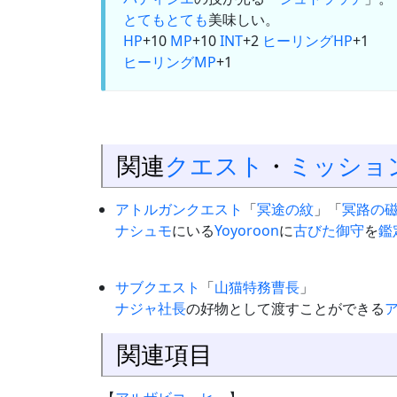
とてもとても
美味しい。
HP
+10
MP
+10
INT
+2
ヒーリングHP
+1
ヒーリングMP
+1
関連
クエスト
・
ミッショ
アトルガンクエスト
「
冥途の紋
」「
冥路の
ナシュモ
にいる
Yoyoroon
に
古びた御守
を
鑑
サブクエスト
「
山猫特務曹長
」
ナジャ社長
の好物として渡すことができる
関連項目