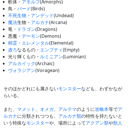
軟体・
アモルフ
(Amorphs)
鳥・
バード
(Birds)
不死生物
・
アンデッド
(Undead)
魔法
生物・
アルカナ
(Arcana)
竜・
ドラゴン
(Dragons)
悪魔・
デーモン
(Demons)
精霊
・
エレメンタル
(Elemental)
虚ろ
なるもの・
エンプティ
(Empty)
光り輝くもの・
ルミニアン
(Luminian)
アルカイック
(Archaic)
ヴォラジアン
(Voragean)
そのほかどれにも属さない
モンスター
なども、わずかなが
らいる。
また、
マメット
、
オメガ
、
アルテマ
のように
攻略本
等で
ア
ルカナ
に分類されつつも、
アルカナ類
の特性を持たないと
いう特殊な
モンスター
や、場所によって
アクアン類
や
獣人