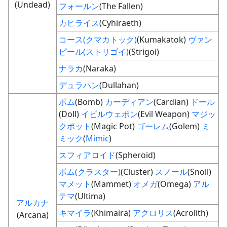
(Undead)
フォールン
(The Fallen)
カヒライス
(Cyhiraeth)
コース(クマカトック)
(Kumakatok)
ヴァン
ピール(ストリゴイ)
(Strigoi)
ナラカ
(Naraka)
デュラハン
(Dullahan)
ボム
(Bomb)
カーディアン
(Cardian)
ドール
(Doll)
イビルウェポン
(Evil Weapon)
マジッ
クポット
(Magic Pot)
ゴーレム
(Golem)
ミ
ミック
(
Mimic
)
スフィアロイド
(Spheroid)
ボム(クラスター)
(Cluster)
スノール
(Snoll)
マメット
(Mammet)
オメガ
(Omega)
アル
テマ
(Ultima)
アルカナ
キマイラ
(Khimaira)
アクロリス
(Acrolith)
(Arcana)