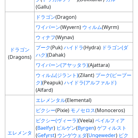
(Gallu)
ドラゴン
(Dragon)
ワイバーン
(Wyvern)
ウィルム
(Wyrm)
ウィナフ
(Wynav)
プーク
(Puk)
ハイドラ
(Hydra)
ドラゴン(ダ
ドラゴン
ハク)
(Dahak)
(Dragons)
ワイバーン(アヤッタラ)
(Ajattara)
ウィルム(ジラント)
(Zilant)
プーク(ピープー
ク)
(Peapuk)
ハイドラ(アルファルド)
(Alfard)
エレメンタル
(Elemental)
ピクシー
(Pixie)
モノセロス
(Monoceros)
ピクシー(ヴィーラ)
(Veela)
ベイルフィア
(
Baelfyr
)
ビルゲン
(
Byrgen
)
ゲフィルスト
エレメンタ
(
Gefyrst
)
ウンゲウェダ
(
Ungeweder
)
ピク