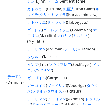
ジン
(Djinn)
トーム
(Sentient Tome)
カトゥラエ
(Caturae)
鉄巨人
(Iron Giant)
キ
マイラ(クリソキマイラ)
(Khrysokhimaira)
カトゥラエ
(
タビヤット
)(Tabbiyyaat)
ゴーレム
(
ゴーレメイシュ
)(Golemaish)
マ
ロリス
(Marolith)
マロリス
(
ミルリス
)
(Myrrlith)
アーリマン
(Ahriman)
デーモン
(Demon)
タウルス
(Taurus)
インプ
(Imp)
ソウルフレア
(Soulflayer)
ドゥ
エルグ
(
Dvergr
)
デーモン
ガーゴイル
(Gargouille)
(Demons)
ガーゴイル
(
ヴォドリガ
)(Vodoriga)
タウル
ス(ファルシタウルス)
(Falcitaur)
アーリマン
(
アーコマン
)(Akoman)
ドゥエル
グ
(
ドッカルファー
)(Dokkalfar)
ガルー