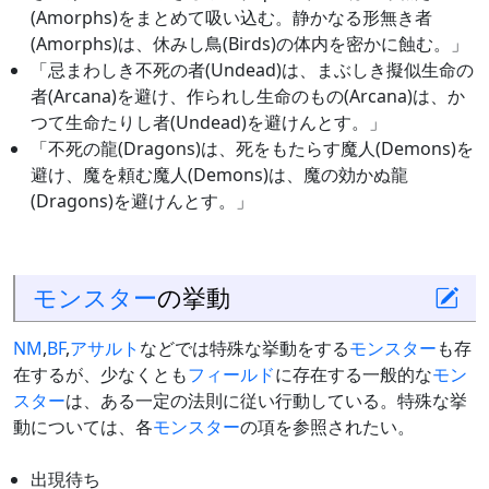
(Amorphs)をまとめて吸い込む。静かなる形無き者
(Amorphs)は、休みし鳥(Birds)の体内を密かに蝕む。」
「忌まわしき不死の者(Undead)は、まぶしき擬似生命の
者(Arcana)を避け、作られし生命のもの(Arcana)は、か
つて生命たりし者(Undead)を避けんとす。」
「不死の龍(Dragons)は、死をもたらす魔人(Demons)を
避け、魔を頼む魔人(Demons)は、魔の効かぬ龍
(Dragons)を避けんとす。」
モンスター
の挙動
NM
,
BF
,
アサルト
などでは特殊な挙動をする
モンスター
も存
在するが、少なくとも
フィールド
に存在する一般的な
モン
スター
は、ある一定の法則に従い行動している。特殊な挙
動については、各
モンスター
の項を参照されたい。
出現待ち