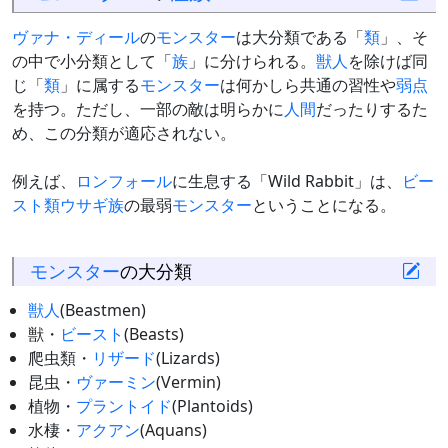
ヴァナ・ディール
の
モンスター
は大分類である「
類
」、そ
の中で小分類として「
族
」に分けられる。
獣人
を除けば同
じ「
類
」に属する
モンスター
は何かしら共通の習性や
弱点
を持つ。ただし、一部の敵は明らかに
人間
だったりするた
め、この分類が適応されない。
例えば、
ロンフォール
に生息する「Wild Rabbit」は、
ビー
スト
類
ウサギ族
の最弱
モンスター
ということになる。
モンスター
の大分類
獣人
(Beastmen)
獣・
ビースト
(Beasts)
爬虫類・
リザード
(Lizards)
昆虫・
ヴァーミン
(Vermin)
植物・
プラントイド
(Plantoids)
水棲・
アクアン
(Aquans)