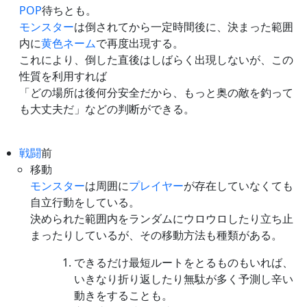
POP
待ちとも。
モンスター
は倒されてから一定時間後に、決まった範囲
内に
黄色ネーム
で再度出現する。
これにより、倒した直後はしばらく出現しないが、この
性質を利用すれば
「どの場所は後何分安全だから、もっと奥の敵を釣って
も大丈夫だ」などの判断ができる。
戦闘
前
移動
モンスター
は周囲に
プレイヤー
が存在していなくても
自立行動をしている。
決められた範囲内をランダムにウロウロしたり立ち止
まったりしているが、その移動方法も種類がある。
できるだけ最短ルートをとるものもいれば、
いきなり折り返したり無駄が多く予測し辛い
動きをすることも。