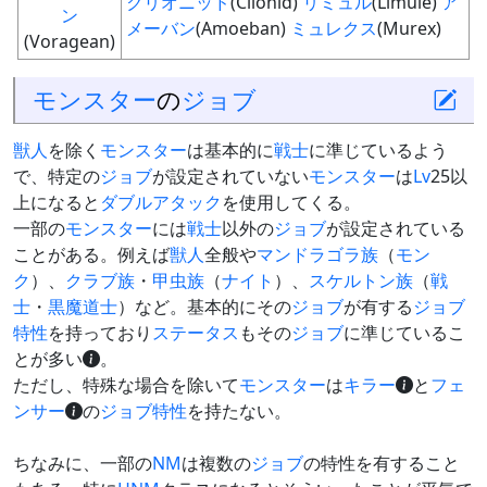
クリオニッド
(Clionid)
リミュル
(Limule)
ア
ン
メーバン
(Amoeban)
ミュレクス
(Murex)
(Voragean)
モンスター
の
ジョブ
獣人
を除く
モンスター
は基本的に
戦士
に準じているよう
で、特定の
ジョブ
が設定されていない
モンスター
は
Lv
25以
上になると
ダブルアタック
を使用してくる。
一部の
モンスター
には
戦士
以外の
ジョブ
が設定されている
ことがある。例えば
獣人
全般や
マンドラゴラ族
（
モン
ク
）、
クラブ族
・
甲虫族
（
ナイト
）、
スケルトン族
（
戦
士
・
黒魔道士
）など。基本的にその
ジョブ
が有する
ジョブ
特性
を持っており
ステータス
もその
ジョブ
に準じているこ
とが多い
。
ただし、特殊な場合を除いて
モンスター
は
キラー
と
フェ
ンサー
の
ジョブ特性
を持たない。
ちなみに、一部の
NM
は複数の
ジョブ
の特性を有すること