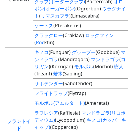
クラブ(ポータークラブ)
(Portercrab)
オロ
ボン(オーガーボン)
(Ogrerbon)
ウラグナイ
ト
(
リマスカブラ
)(Limascabra)
ケートス
(Pteraketos)
クラックロー
(Craklaw)
ロックフィン
(
Roc
kfin)
キノコ
(Funguar)
グゥーブー
(Goobbue)
マ
ンドラゴラ
(Mandragora)
マンドラゴラ
(
コ
リガン
)(Korrigan)
モルボル
(Morbol)
樹人
(Treant)
若木
(Sapling)
サボテンダー
(Sabotender)
フライトラップ
(Flytrap)
モルボル(アムルタート)
(Ameretat)
ラフレシア
(Rafflesia)
マンドラゴラ(リコポ
ディウム)
(Lycopodium)
キノコ(カッパーキ
プラントイ
ャップ)
(Coppercap)
ド