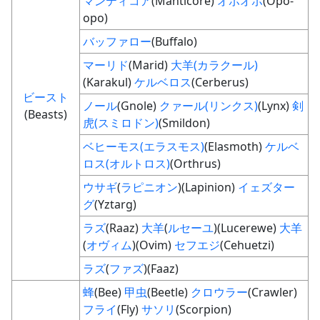
マンティコア
(Manticore)
オポオポ
(Opo-
opo)
バッファロー
(Buffalo)
マーリド
(Marid)
大羊(カラクール)
(Karakul)
ケルベロス
(Cerberus)
ビースト
ノール
(Gnole)
クァール(リンクス)
(Lynx)
剣
(Beasts)
虎(スミロドン)
(Smildon)
ベヒーモス(エラスモス)
(Elasmoth)
ケルベ
ロス(オルトロス)
(Orthrus)
ウサギ
(
ラピニオン
)(Lapinion)
イェズター
グ
(Yztarg)
ラズ
(Raaz)
大羊
(
ルセーユ
)(Lucerewe)
大羊
(
オヴィム
)(Ovim)
セフエジ
(Cehuetzi)
ラズ
(
ファズ
)(Faaz)
蜂
(Bee)
甲虫
(Beetle)
クロウラー
(Crawler)
フライ
(Fly)
サソリ
(Scorpion)