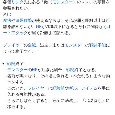
各個
リンク
先にある「敵（
モンスター
）の～～」の項目を
参照されたい。
※1 :
魔法
や
遠隔攻撃
が使えるならば、それが届く距離以上は距
離を詰めないが、
HP
が70%以下になるとそれに関係なく
オ
ートアタック
が届く距離まで詰める。
プレイヤー
の
全滅
、逃走、または
モンスター
の
戦闘不能
に
よって終了する。
戦闘
終了
モンスター
の
HP
が尽きた場合、
戦闘
終了となる。
名前が黒くなり、その場に倒れる（へたれる）ような動
きをする。
このとき、
プレイヤー
は
経験値
や
ギル
、
アイテム
を手に
入れる可能性がある。
さらにしばらくすると、完全に消滅し、「出現待ち」に
移行する。