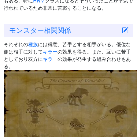
もある。特に
HNM
クラスになるとそういったことが平気で
行われているため非常に苦戦することになる。
モンスター相関関係
それぞれの
種族
には得意、苦手とする相手がいる。優位な
側は相手に対して
キラー
の効果を得る。また、互いに苦手
としており双方に
キラー
の効果が発生する組み合わせもあ
る。