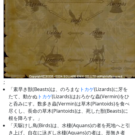
;
「素早き獣(Beasts)は、のろまな
トカゲ
(Lizards)に牙を
たて、動かぬ
トカゲ
(Lizards)はおろかな蟲(Vermin)をひ
と呑みにす。数多き蟲(Vermin)は草木(Plantoids)を食べ
尽くし、長命の草木(Plantoids)は、死した獣(Beasts)に
根を降ろす。」
「天駆けし鳥(Birds)は、水棲(Aquans)の者を死地へと引
き上げ、自在に泳ぎし水棲(Aquans)の者は、形無き者