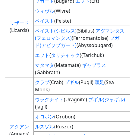
ブガード
(Bugard)
エフト
(Eft)
ウィヴル
(Wivre)
ペイスト
(Peiste)
リザード
(Lizards)
ペイスト(シビルス)
(Sibilus)
アダマンタス
(フェロマンタス)
(Ferromantoise)
ブガー
ド(アビソブガード)
(Abyssobugard)
エフト
(
タリチャック
)(Tarichuk)
マタマタ
(Matamata)
ギャブラス
(Gabbrath)
クラブ
(Crab)
プギル
(Pugil)
頭足
(Sea
Monk)
ウラグナイト
(Uragnite)
プギル(ジャギル)
(Jagil)
オロボン
(Orobon)
アクアン
ルスゾル
(Ruszor)
(Aquans)