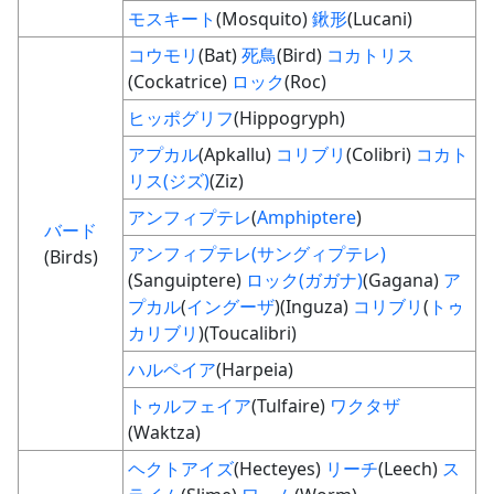
モスキート
(Mosquito)
鍬形
(Lucani)
コウモリ
(Bat)
死鳥
(Bird)
コカトリス
(Cockatrice)
ロック
(Roc)
ヒッポグリフ
(Hippogryph)
アプカル
(Apkallu)
コリブリ
(Colibri)
コカト
リス(ジズ)
(Ziz)
アンフィプテレ
(
Amphiptere
)
バード
アンフィプテレ(サングィプテレ)
(Birds)
(Sanguiptere)
ロック(ガガナ)
(Gagana)
ア
プカル
(
イングーザ
)(Inguza)
コリブリ
(
トゥ
カリブリ
)(Toucalibri)
ハルペイア
(Harpeia)
トゥルフェイア
(Tulfaire)
ワクタザ
(Waktza)
ヘクトアイズ
(Hecteyes)
リーチ
(Leech)
ス