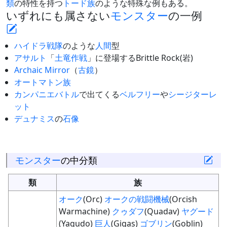
類
の特性を持つ
トード族
のような特殊な例もある。
いずれにも属さない
モンスター
の一例
ハイドラ戦隊
のような
人間
型
アサルト
「
土竜作戦
」に登場するBrittle Rock(岩)
Archaic Mirror
（
古鏡
）
オートマトン族
カンパニエバトル
で出てくる
ベルフリー
や
シージターレ
ット
デュナミス
の
石像
モンスター
の中分類
類
族
オーク
(Orc)
オークの戦闘機械
(Orcish
Warmachine)
クゥダフ
(Quadav)
ヤグード
(Yagudo)
巨人
(Gigas)
ゴブリン
(Goblin)