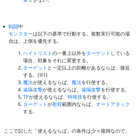
戦闘
中
モンスター
は以下の基準で行動する。複数実行可能の場
合は、上側を優先する。
ヘイトリスト
の一番上以外を
ターゲット
している
場合、対象をそれに変更する。
ターゲット
と一定以上の距離があるならば、接近
する。(※1)
魔法
が使えるならば、
魔法
を行使する。
遠隔攻撃
が使えるならば、
遠隔攻撃
を行使する。
TP
が使えるならば、
特殊技
を行使する。
ターゲット
が
射程
範囲内ならば、
オートアタック
する。
ここで記した「使えるならば」の条件は少々複雑なので、