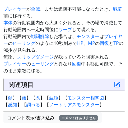
プレイヤー
が
全滅
、または追跡不可能になったとき、
戦闘
前に移行する。
本体
の行動範囲内から大きく外れると、その場で消滅して
行動範囲内へ一定時間後に
ワープ
して現れる。
行動範囲内で
戦闘解除
した場合は、
モンスター
は
プレイヤ
ー
の
ヒーリング
のように10秒刻みで
HP
、
MP
の
回復
と
TP
の
減少が見られる。
無論、
スリップダメージ
が残っていると阻害される。
プレイヤー
の
ヒーリング
と異なり
回復
中も移動可能で、そ
のまま索敵に移る。
関連項目
【
類
】【
族
】【
系
】【
亜種
】【
モンスター相関図
】
【
感知
】【
調べる
】【
ノートリアスモンスター
】
コメント表示/書き込み
コメントはありません