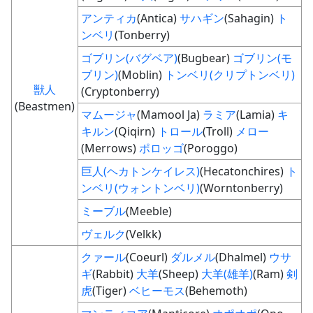
アンティカ
(Antica)
サハギン
(Sahagin)
ト
ンベリ
(Tonberry)
ゴブリン(バグベア)
(Bugbear)
ゴブリン(モ
ブリン)
(Moblin)
トンベリ(クリプトンベリ)
獣人
(Cryptonberry)
(Beastmen)
マムージャ
(Mamool Ja)
ラミア
(Lamia)
キ
キルン
(Qiqirn)
トロール
(Troll)
メロー
(Merrows)
ポロッゴ
(Poroggo)
巨人(ヘカトンケイレス)
(Hecatonchires)
ト
ンベリ(ウォントンベリ)
(Worntonberry)
ミーブル
(Meeble)
ヴェルク
(Velkk)
クァール
(Coeurl)
ダルメル
(Dhalmel)
ウサ
ギ
(Rabbit)
大羊
(Sheep)
大羊(雄羊)
(Ram)
剣
虎
(Tiger)
ベヒーモス
(Behemoth)