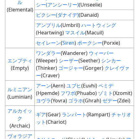
ル
シー(アンシーリー)
(Unseelie)
(Elemental)
ピクシー(ダナイデ)
(Danaid)
アンブリル
(Umbril)
ハートウィング
(Heartwing)
マスイル
(Macuil)
セイレーン
(
Siren
)
ポークシー
(Porxie)
ワンダラー
(Wanderer)
ウィーパー
エンプティ
(Weeper)
シーザー
(Seether)
シンカー
(Empty)
(Thinker)
ゴージャー
(Gorger)
クレイヴァ
ー
(Craver)
アーン
(Aern)
ユブヒ
(Euvhi)
ペミデ
ルミニアン
(Hpemde)
フワボ
(Phuabo)
ゾミト
(Xzomit)
(Luminian)
ヨヴラ
(Yovra)
ゴラホ
(Ghrah)
ゼデー
(Zdei)
アルカイッ
ギア
(Gear)
ランパート
(Rampart)
チャリオ
ク
ット
(Chariot)
(Archaic)
ヴォラジア