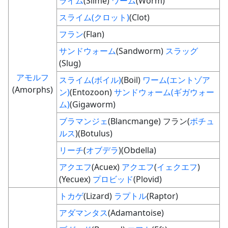
ライム
(Slime)
ワーム
(Worm)
スライム(クロット)
(Clot)
フラン
(Flan)
サンドウォーム
(Sandworm)
スラッグ
(Slug)
アモルフ
スライム(ボイル)
(Boil)
ワーム(エントゾア
(Amorphs)
ン)
(Entozoon)
サンドウォーム(ギガウォー
ム)
(Gigaworm)
ブラマンジェ
(Blancmange) フラン(
ボチュ
ルス
)(Botulus)
リーチ
(
オブデラ
)(Obdella)
アクエフ
(Acuex)
アクエフ
(
イェクエフ
)
(Yecuex)
プロビッド
(Plovid)
トカゲ
(Lizard)
ラプトル
(Raptor)
アダマンタス
(Adamantoise)