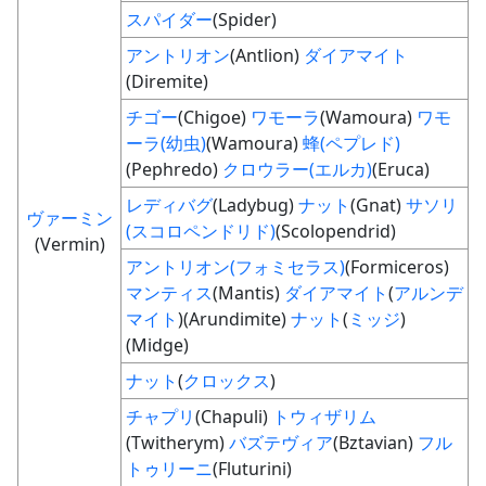
スパイダー
(Spider)
アントリオン
(Antlion)
ダイアマイト
(Diremite)
チゴー
(Chigoe)
ワモーラ
(Wamoura)
ワモ
ーラ(幼虫)
(Wamoura)
蜂(ペプレド)
(Pephredo)
クロウラー(エルカ)
(Eruca)
レディバグ
(Ladybug)
ナット
(Gnat)
サソリ
ヴァーミン
(スコロペンドリド)
(Scolopendrid)
(Vermin)
アントリオン(フォミセラス)
(Formiceros)
マンティス
(Mantis)
ダイアマイト
(
アルンデ
マイト
)(Arundimite)
ナット
(
ミッジ
)
(Midge)
ナット
(
クロックス
)
チャプリ
(Chapuli)
トウィザリム
(Twitherym)
バズテヴィア
(Bztavian)
フル
トゥリーニ
(Fluturini)