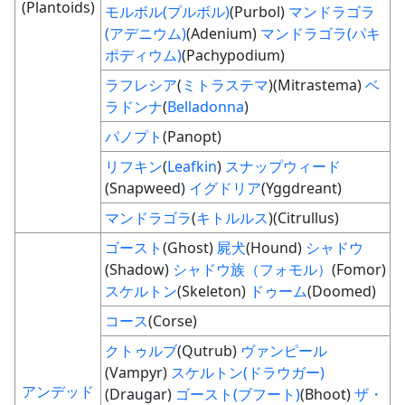
(Plantoids)
モルボル(プルボル)
(Purbol)
マンドラゴラ
(アデニウム)
(Adenium)
マンドラゴラ(パキ
ポディウム)
(Pachypodium)
ラフレシア
(
ミトラステマ
)(Mitrastema)
ベ
ラドンナ
(
Belladonna
)
パノプト
(Panopt)
リフキン
(
Leafkin
)
スナップウィード
(Snapweed)
イグドリア
(Yggdreant)
マンドラゴラ
(
キトルルス
)(Citrullus)
ゴースト
(Ghost)
屍犬
(Hound)
シャドウ
(Shadow)
シャドウ族（フォモル）
(Fomor)
スケルトン
(Skeleton)
ドゥーム
(Doomed)
コース
(Corse)
クトゥルブ
(Qutrub)
ヴァンピール
(Vampyr)
スケルトン(ドラウガー)
アンデッド
(Draugar)
ゴースト(ブフート)
(Bhoot)
ザ・