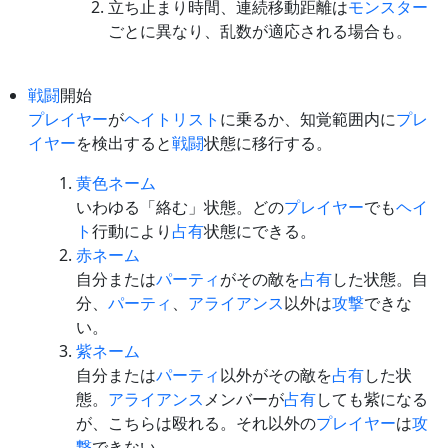
立ち止まり時間、連続移動距離は
モンスター
ごとに異なり、乱数が適応される場合も。
戦闘
開始
プレイヤー
が
ヘイトリスト
に乗るか、知覚範囲内に
プレ
イヤー
を検出すると
戦闘
状態に移行する。
黄色ネーム
いわゆる「絡む」状態。どの
プレイヤー
でも
ヘイ
ト
行動により
占有
状態にできる。
赤ネーム
自分または
パーティ
がその敵を
占有
した状態。自
分、
パーティ
、
アライアンス
以外は
攻撃
できな
い。
紫ネーム
自分または
パーティ
以外がその敵を
占有
した状
態。
アライアンス
メンバーが
占有
しても紫になる
が、こちらは殴れる。それ以外の
プレイヤー
は
攻
撃
できない。