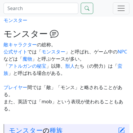
モンスター
モンスター
敵
キャラクター
の総称。
公式サイト
では「
モンスター
」と呼ばれ、ゲーム中の
NPC
などは「
魔物
」と呼ぶケースが多い。
「
アトルガンの秘宝
」以降、
獣人
たち（の勢力）は「
蛮
族
」と呼ばれる場合がある。
プレイヤー
間では「敵」「モンス」と略されることがあ
る。
また、英語では「mob」という表現が使われることもあ
る。
モンスター
の
種族