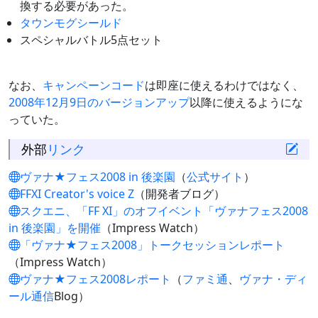
換する必要があった。
タウンモグシールド
スペシャルバトル5点セット
なお、
キャンペーンコード
は即座に使えるわけではなく、
2008年12月9日のバージョンアップ
以降に使えるようにな
っていた。
外部
リンク
ヴァナ★フェス2008 in 後楽園
（
公式サイト
）
FFXI Creator's voice Ζ
（開発者ブログ）
スクエニ、「FF XI」のオフイベント「ヴァナフェス2008
in 後楽園」を開催
（Impress Watch）
「ヴァナ★フェス2008」トークセッションレポート
（Impress Watch）
ヴァナ★フェス2008レポート
（
ファミ通
、
ヴァナ・ディ
ール通信
Blog）