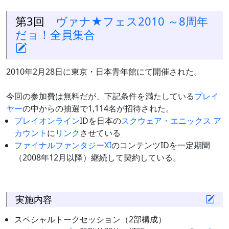
第3回
ヴァナ★フェス2010 ～8周年
だョ！全員集合
2010年2月28日に東京・日本青年館にて開催された。
今回の参加費は無料だが、下記条件を満たしている
プレイ
ヤー
の中からの抽選で1,114名が招待された。
プレイオンライン
IDを日本の
スクウェア・エニックス ア
カウント
に
リンク
させている
ファイナルファンタジーXI
のコンテンツIDを一定期間
（2008年12月以降）継続して契約している。
実施内容
スペシャルトークセッション（2部構成）