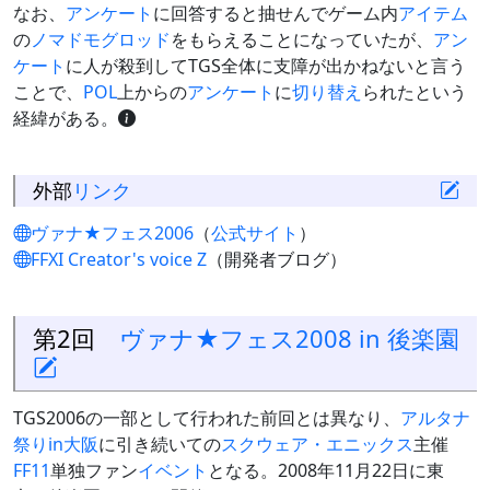
なお、
アンケート
に回答すると抽せんでゲーム内
アイテム
の
ノマドモグロッド
をもらえることになっていたが、
アン
ケート
に人が殺到してTGS全体に支障が出かねないと言う
ことで、
POL
上からの
アンケート
に
切り替え
られたという
経緯がある。
外部
リンク
ヴァナ★フェス2006
（
公式サイト
）
FFXI Creator's voice Ζ
（開発者ブログ）
第2回
ヴァナ★フェス2008 in 後楽園
TGS2006の一部として行われた前回とは異なり、
アルタナ
祭りin大阪
に引き続いての
スクウェア・エニックス
主催
FF11
単独ファン
イベント
となる。2008年11月22日に東