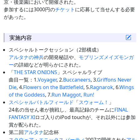
京・後楽園において開催された。
参加するには3000円の
チケット
に応募して当せんする必要
があった。
実施内容
スペシャルトークセッション（2部構成）
アルタナの神兵
の開発秘話や、
モブリンズメイズモンガ
ー
の詳細などが明らかにされた。
「
THE STAR ONIONS
」スペシャルライブ
曲目一覧：1.
Voyager
, 2.
Buccaneers
, 3.
Griffons Never
Die
, 4.
Flowers on the Battlefield
, 5.
Ragnarok
, 6.
Wings
of the Goddess
, 7.
Run Maggot, Run!
スペシャルバトルフィールド
「
スウォーム！
」
24名の当せん者が挑戦し、最高記録のチームに
FINAL
FANTASY XI
ロゴ入りのiPod touchが、それ以外には参加
賞が配られた。
第二回
アルタナ
記念杯
スクウェア・エニックス パーティ
2007で開催された
アル