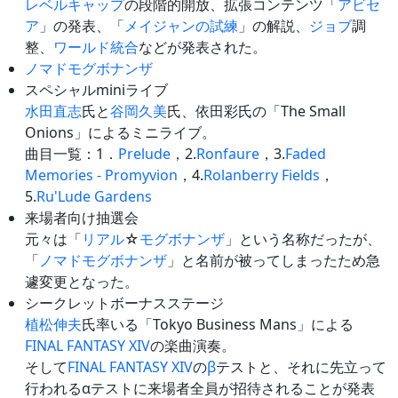
レベルキャップ
の段階的開放、拡張コンテンツ「
アビセ
ア
」の発表、「
メイジャンの試練
」の解説、
ジョブ
調
整、
ワールド統合
などが発表された。
ノマドモグボナンザ
スペシャルminiライブ
水田直志
氏と
谷岡久美
氏、依田彩氏の「The Small
Onions」によるミニライブ。
曲目一覧：1．
Prelude
，2.
Ronfaure
，3.
Faded
Memories - Promyvion
，4.
Rolanberry Fields
，
5.
Ru'Lude Gardens
来場者向け抽選会
元々は「
リアル
☆
モグボナンザ
」という名称だったが、
「
ノマドモグボナンザ
」と名前が被ってしまったため急
遽変更となった。
シークレットボーナスステージ
植松伸夫
氏率いる「Tokyo Business Mans」による
FINAL FANTASY XIV
の楽曲演奏。
そして
FINAL FANTASY XIV
の
β
テストと、それに先立って
行われるαテストに来場者全員が招待されることが発表