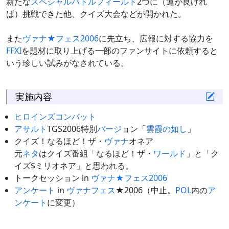
新たな
スペシャルバトルフィールド
2つに（運が良けれ
ば）挑戦できた他、クイズ大会などが開かれた。
また
ヴァナ★フェス2006
に先立ち、広報に対する協力を
FFXI
を題材に取り上げる一部のファンサイトに依頼すると
いう珍しい試みがなされている。
実施内容
ヒロインズコンバット
アサルト
TGS2006特別
バージ
ョン「
雲霞の如し
」
クイズ！なるほど！ザ・
ヴァナ
オネア
元
ネタ
はクイズ番組「なるほど！ザ・
ワールド
」と「ク
イズ$ミリオネア」と思われる。
トークセッション in
ヴァナ★フェス2006
アンケート
in
ヴァナフェス
★2006（中止。
POL
内の
ア
ンケート
に変更）