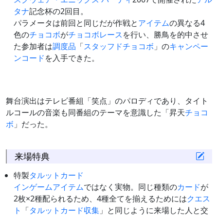
タナ
記念杯の2回目。
パラメータは前回と同じだが作戦と
アイテム
の異なる4
色の
チョコボ
が
チョコボレース
を行い、勝鳥を的中させ
た参加者は
調度品
「
スタッフドチョコボ
」の
キャンペー
ンコード
を入手できた。
舞台演出はテレビ番組「笑点」のパロディであり、タイト
ルコールの音楽も同番組のテーマを意識した「昇天
チョコ
ボ
」だった。
来場特典
特製
タルットカード
インゲームアイテム
ではなく実物。同じ種類の
カード
が
2枚×2種配られるため、4種全てを揃えるためには
クエス
ト
「
タルットカード収集
」と同じように来場した人と交