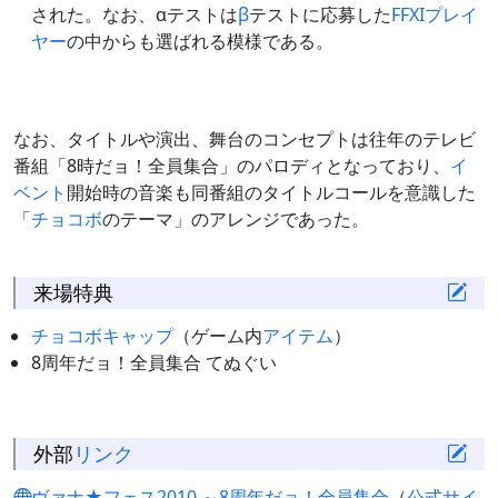
された。なお、αテストは
β
テストに応募した
FFXI
プレイ
ヤー
の中からも選ばれる模様である。
なお、タイトルや演出、舞台のコンセプトは往年のテレビ
番組「8時だョ！全員集合」のパロディとなっており、
イ
ベント
開始時の音楽も同番組のタイトルコールを意識した
「
チョコボ
のテーマ」のアレンジであった。
来場特典
チョコボキャップ
（ゲーム内
アイテム
）
8周年だョ！全員集合 てぬぐい
外部
リンク
ヴァナ★フェス2010 ～8周年だョ！全員集合
（
公式サイ