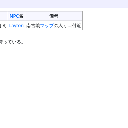
NPC
名
備考
J-8)
Layton
南古墳
マップ
の入り口付近
持っている。