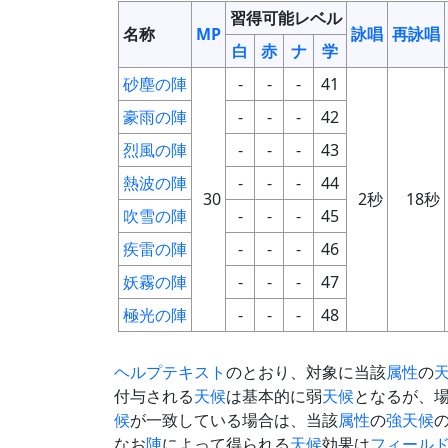
習得可能レベル
名称
MP
詠唱
再詠唱
白
赤
ナ
学
砂塵の陣
-
-
-
41
豪雨の陣
-
-
-
42
烈風の陣
-
-
-
43
熱波の陣
-
-
-
44
30
2秒
18秒
吹雪の陣
-
-
-
45
疾雷の陣
-
-
-
46
妖霧の陣
-
-
-
47
極光の陣
-
-
-
48
ヘルプテキスト
のとおり、対象に当該
属性
の
付与される
天候
は基本的に弱
天候
となるが、
候
が一致している場合は、当該
属性
の
強天候
なお
陣
によって得られる
天候
効果は
フィール