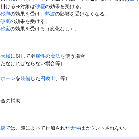
を掛ける→対象は
砂塵
の効果を受ける。
は
砂塵
の効果を受け、
熱波
の影響を受けなくなる。
は
砂嵐
の効果を受ける。
は
砂嵐
の効果を受ける（変化なし）。
の
天候
に対して弱
属性
の
魔法
を使う場合
撃たなければならない場合等）
ーホーン
を
装備
した
召喚士
、等）
場合の補助
試練
では、陣によって付加された
天候
はカウントされない。