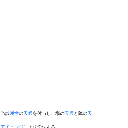
て当該
属性
の
天候
を付与し、場の
天候
と陣の
天
。
リアチェンジ
により消失する。