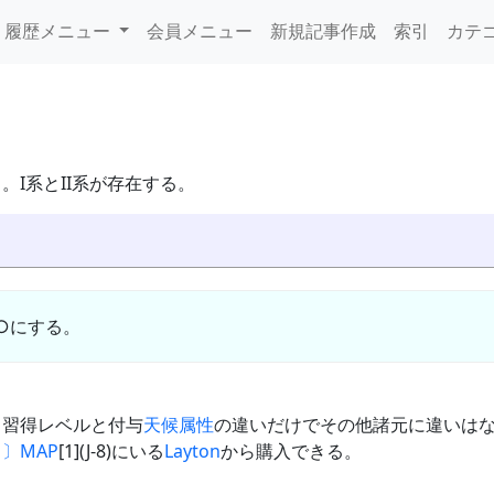
履歴メニュー
会員メニュー
新規記事作成
索引
カテ
。I系とII系が存在する。
○にする。
。習得レベルと付与
天候
属性
の違いだけでその他諸元に違いはな
Ｓ〕
MAP
[1](J-8)にいる
Layton
から購入できる。