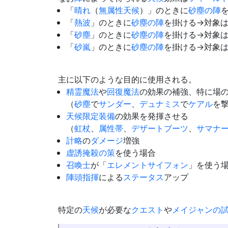
「
晴れ
（
無属性
天候
）」のときに
砂塵の陣
「
熱波
」のときに
砂塵の陣
を掛ける→対象
「
砂塵
」のときに
砂塵の陣
を掛ける→対象
「
砂嵐
」のときに
砂塵の陣
を掛ける→対象
主に以下のような目的に使用される。
精霊魔法
や
回復魔法
の効果の補強、特に場
（
砂塵
で
サンダー
、
デュナミス
で
ケアル
を
天候限定装備
の効果を発揮させる
（
虹杖
、
属性帯
、
デザートブーツ
、
サマナ
計略
の
ダメージ
増強
虚誘掩殺の策
を使う場合
召喚士
が「
エレメントサイフォン
」を使う
陣頭指揮
による
ステータス
アップ
特定の
天候
が必要な
クエスト
や
メイジャンの