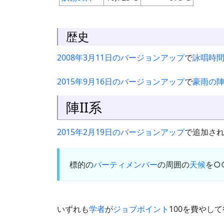
歴史
2008年3月11日のバージョンアップ
で
詠唱時
2015年9月16日のバージョンアップ
で
豪雨の
陣II系
2015年2月19日のバージョンアップ
で追加さ
標的の
パーティメンバー
の周囲の
天候
を○
いずれも
学者
が
ジョブポイント
100を費やし