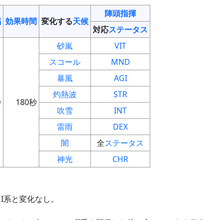
陣頭指揮
唱
効果時間
変化する
天候
対応
ステータス
砂嵐
VIT
スコール
MND
暴風
AGI
灼熱波
STR
秒
180秒
吹雪
INT
雷雨
DEX
闇
全
ステータス
神光
CHR
I系と変化なし。