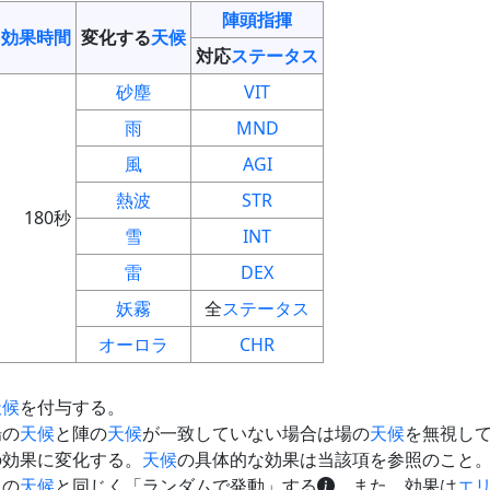
陣頭指揮
効果時間
変化する
天候
対応
ステータス
砂塵
VIT
雨
MND
風
AGI
熱波
STR
180秒
雪
INT
雷
DEX
妖霧
全
ステータス
オーロラ
CHR
天候
を付与する。
場の
天候
と陣の
天候
が一致していない場合は場の
天候
を無視し
の効果に変化する。
天候
の具体的な効果は当該項を参照のこと
ド
の
天候
と同じく「ランダムで発動」する
。また、効果は
エ