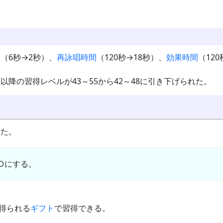
間
（6秒→2秒）、
再詠唱時間
（120秒→18秒）、
効果時間
（12
陣
以降の習得レベルが43～55から42～48に引き下げられた。
れた。
○にする。
て得られる
ギフト
で習得できる。