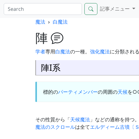
記事メニュー
魔法
白魔法
陣
学者
専用
白魔法
の一種。
強化魔法
に分類される
陣I系
標的の
パーティメンバー
の周囲の
天候
を○
その性質から「
天候魔法
」などの通称を持つ
魔法のスクロール
は全て
エルディーム古墳〔