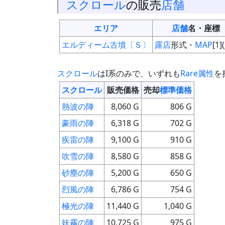
スクロール
の販売
店舗
エリア
店舗
名・座標
エルディーム古墳〔Ｓ〕
露店
形式・
MAP
[1](
スクロール
はI系のみで、いずれも
Rare属性
を
スクロール
販売価格
売却
標準価格
熱波の陣
8,060 G
806 G
豪雨の陣
6,318 G
702 G
疾雷の陣
9,100 G
910 G
吹雪の陣
8,580 G
858 G
砂塵の陣
5,200 G
650 G
烈風の陣
6,786 G
754 G
極光の陣
11,440 G
1,040 G
妖霧の陣
10,725 G
975 G