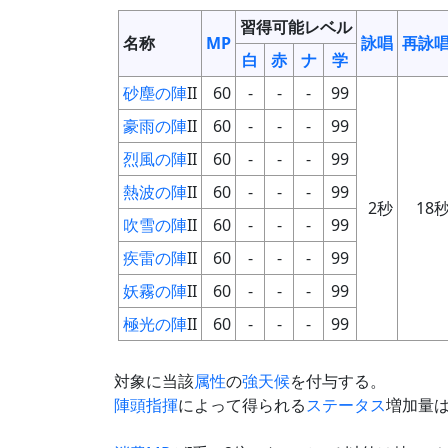
習得可能レベル
名称
MP
詠唱
再詠
白
赤
ナ
学
砂塵の陣
II
60
-
-
-
99
豪雨の陣
II
60
-
-
-
99
烈風の陣
II
60
-
-
-
99
熱波の陣
II
60
-
-
-
99
2秒
18
吹雪の陣
II
60
-
-
-
99
疾雷の陣
II
60
-
-
-
99
妖霧の陣
II
60
-
-
-
99
極光の陣
II
60
-
-
-
99
対象に当該
属性
の
強天候
を付与する。
陣頭指揮
によって得られる
ステータス
増加量は