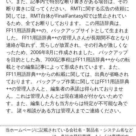
い。また、記事内で特別な断り書きがある場合は、その
断り書きに従ってください。 RMTに関する広告の依頼に
関しては、RMT自体がFinalFantasyXIでは禁止されてい
るため、全てお断りしております。 この用語辞典は、
FF11用語辞典++の、バックアップサイトとして生まれま
した。 FF11用語辞典++の管理人さんが長期間不在となり
連絡が取れず、荒らしが放置され、その行為が激しくな
ったため、2006年8月に作成されました。 バックアップ
を目的とした為、7000記事程はFF11用語辞典++からの転
載とその編集記事によって形成されています。また、
FF11用語辞典++からの転載に関しては、出典が省略され
ております。 バックアップ作業に関してはFF11用語辞典
++の管理人さんと、編集者の承諾は得られておりませ
ん。これは管理人さんとは現在連絡が付かないためで
す。また、編集した方も当方からは特定が不可能な為で
す。 諸々相談がある方は管理人までご連絡ください。
当ホームページに記載されている会社名・製品名・システム名など