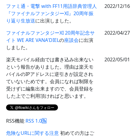
ファミ通・電撃 with FF11用語辞典管理人
2022/12/16
『ファイナルファンタジーXI』20周年振
り返り生放送
に出演しました。
ファイナルファンタジーXI 20周年記念サ
2022/04/27
イト WE ARE VANA'DIEL
の
座談会
に出演
しました。
楽天モバイル経由では書き込み出来ない
2022/05/01
という報告がありました。理由は楽天モ
バイルのIPアドレスに逆引きが設定され
ていないためです。会員になれば制限を
受けずに編集出来ますので、会員登録を
した上でご利用頂ければと思います。
RSS機能
RSS 1.0
危険なURLに関する注意
初めての方はご